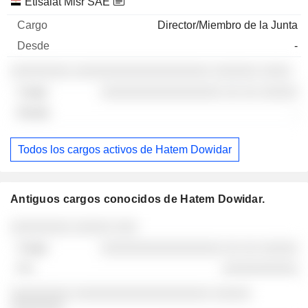
Etisalat Misr SAE
Director/Miembro de la Junta
-
░░░░░░░░ ░░░░░░░░░░░░░░░░░░ ░░░░░░ ░░░░
░░░░░░░░░░░░░░░░ ░░ ░░ ░░░░░
-
Todos los cargos activos de Hatem Dowidar
Antiguos cargos conocidos de Hatem Dowidar.
Empresas
Cargo
Fin
░░░░░░░░ ░░░░░ ░░░
░░░░░░░░░░░░░░░░ ░░ ░░ ░░░░░
░░░░░░░░░░
░░░░░░░░ ░░░░░░░░░░░░░░░░░░ ░░░░░
░░░░░░░