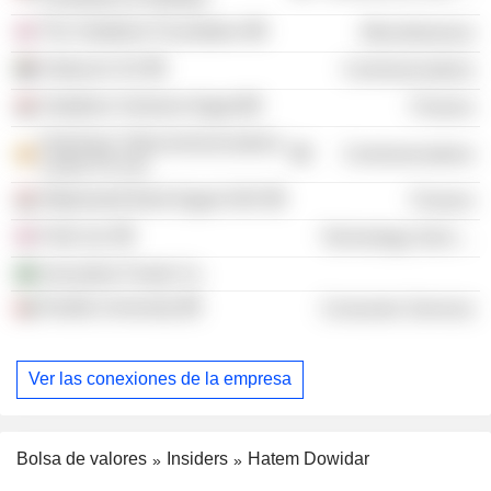
The Vodafone Foundation
Miscellaneous
Vodacom SA
Communications
Vodafone Ventures Egypt
Finance
Hutchison Telecommunications
Communications
Lanka Pvt Ltd.
Attijariwafa Bank Egypt SAE
Finance
Fiskl Ltd.
Technology Services
Innovative Foods Co.
Khalifa University
Consumer Services
Ver las conexiones de la empresa
Bolsa de valores
Insiders
Hatem Dowidar