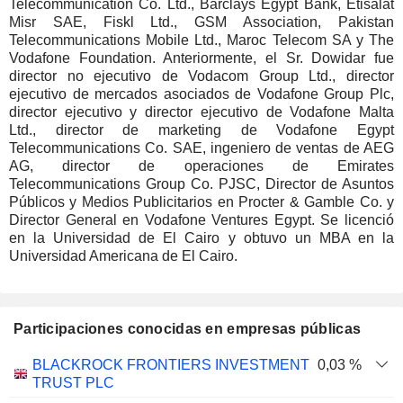
Telecommunication Co. Ltd., Barclays Egypt Bank, Etisalat
Misr SAE, Fiskl Ltd., GSM Association, Pakistan
Telecommunications Mobile Ltd., Maroc Telecom SA y The
Vodafone Foundation. Anteriormente, el Sr. Dowidar fue
director no ejecutivo de Vodacom Group Ltd., director
ejecutivo de mercados asociados de Vodafone Group Plc,
director ejecutivo y director ejecutivo de Vodafone Malta
Ltd., director de marketing de Vodafone Egypt
Telecommunications Co. SAE, ingeniero de ventas de AEG
AG, director de operaciones de Emirates
Telecommunications Group Co. PJSC, Director de Asuntos
Públicos y Medios Publicitarios en Procter & Gamble Co. y
Director General en Vodafone Ventures Egypt. Se licenció
en la Universidad de El Cairo y obtuvo un MBA en la
Universidad Americana de El Cairo.
Participaciones conocidas en empresas públicas
Número
BLACKROCK FRONTIERS INVESTMENT
0,03 %
de
Fecha de
TRUST PLC
Empresa
Fecha
acciones
Valoración
valoración