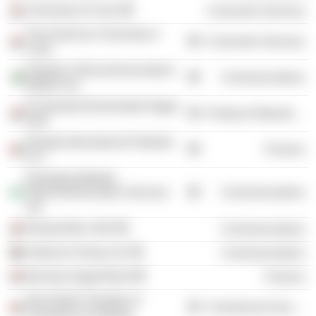
University of Cairo
Consumer Services
The American University in
Consumer Services
Cairo
Pakistan Telecommunications
Communications
Mobile Ltd.
El Sewedy Electrometer Egypt
Producer Manufacturing
SAE
Etisalat International Pakistan
Finance
LLC
Emerging Markets
Telecommunication Services
Communications
Ltd.
Etisalat Misr SAE
Communications
Vodacom Group Ltd.
Communications
Barclays Egypt Bank
Finance
Abu Dhabi Chamber of
Commercial Services
Commerce & Industry