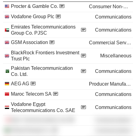
Procter & Gamble Co.
Consumer Non-Durables
Vodafone Group Plc
Communications
Emirates Telecommunications
Communications
Group Co. PJSC
GSM Association
Commercial Services
BlackRock Frontiers Investment
Miscellaneous
Trust Plc
Pakistan Telecommunication
Communications
Co. Ltd.
AEG AG
Producer Manufacturing
Maroc Telecom SA
Communications
Vodafone Egypt
Communications
Telecommunications Co. SAE
Epic Communications Ltd.
Communications
Etihad Etisalat Co.
Communications