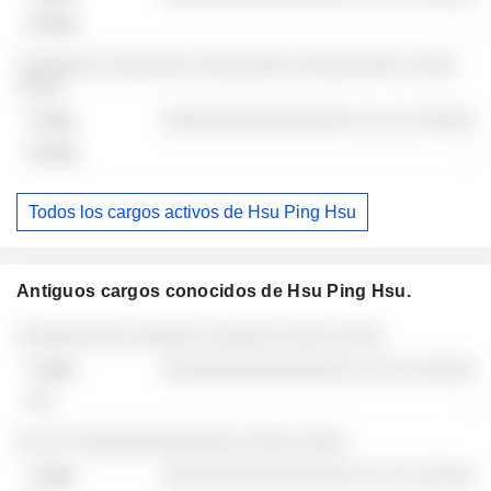
-
░░░░░░░ ░░░░░░░ ░░░░░░░░ ░░░░░░░░░ ░░░░
░░░░
░░░░░░░░░░░░░░░░ ░░ ░░ ░░░░░
-
Todos los cargos activos de Hsu Ping Hsu
Antiguos cargos conocidos de Hsu Ping Hsu.
Empresas
Cargo
Fin
░░░░░░░░░ ░░░░░░ ░░░░░░ ░░░░ ░░░░
░░░░░░░░░░░░░░░░ ░░ ░░ ░░░░░
-
░░ ░░ ░░░░░░░░░░░░░░ ░░░░ ░░░░
░░░░░░░░░░░░░░░░ ░░ ░░ ░░░░░