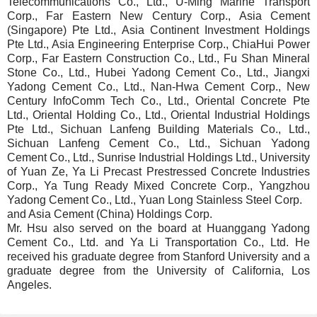
Telecommunications Co., Ltd., U-Ming Marine Transport
Corp., Far Eastern New Century Corp., Asia Cement
(Singapore) Pte Ltd., Asia Continent Investment Holdings
Pte Ltd., Asia Engineering Enterprise Corp., ChiaHui Power
Corp., Far Eastern Construction Co., Ltd., Fu Shan Mineral
Stone Co., Ltd., Hubei Yadong Cement Co., Ltd., Jiangxi
Yadong Cement Co., Ltd., Nan-Hwa Cement Corp., New
Century InfoComm Tech Co., Ltd., Oriental Concrete Pte
Ltd., Oriental Holding Co., Ltd., Oriental Industrial Holdings
Pte Ltd., Sichuan Lanfeng Building Materials Co., Ltd.,
Sichuan Lanfeng Cement Co., Ltd., Sichuan Yadong
Cement Co., Ltd., Sunrise Industrial Holdings Ltd., University
of Yuan Ze, Ya Li Precast Prestressed Concrete Industries
Corp., Ya Tung Ready Mixed Concrete Corp., Yangzhou
Yadong Cement Co., Ltd., Yuan Long Stainless Steel Corp.
and Asia Cement (China) Holdings Corp.
Mr. Hsu also served on the board at Huanggang Yadong
Cement Co., Ltd. and Ya Li Transportation Co., Ltd. He
received his graduate degree from Stanford University and a
graduate degree from the University of California, Los
Angeles.