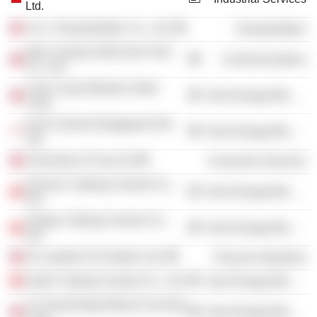
Ltd.
Ya Li Transportation Co., Ltd.
Transportation
New Century InfoComm Tech
Communications
Co., Ltd.
Yuan Long Stainless Steel
Non-Energy Minerals
Corp.
Asia Cement (Singapore) Pte
Non-Energy Minerals
Ltd.
University of Yuan Ze
Consumer Services
Sichuan Yadong Cement Co.,
Non-Energy Minerals
Ltd.
Jiangxi Yadong Cement Co.,
Non-Energy Minerals
Ltd.
Air Liquide Far Eastern Ltd.
Process Industries
Hubei Yadong Cement Co., Ltd.
Non-Energy Minerals
Ya Tung Ready Mixed Concrete
Non-Energy Minerals