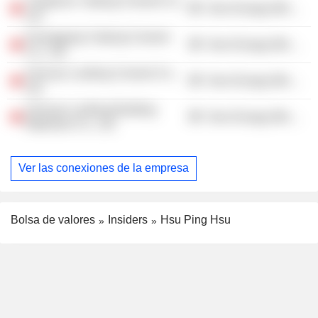
Yangzhou Yadong Cement Co.,
Non-Energy Minerals
Ltd.
Huanggang Yadong Cement
Non-Energy Minerals
Co., Ltd.
Sichuan Lanfeng Cement Co.,
Non-Energy Minerals
Ltd.
Sichuan Lanfeng Building
Non-Energy Minerals
Materials Co., Ltd.
Ver las conexiones de la empresa
Bolsa de valores
Insiders
Hsu Ping Hsu