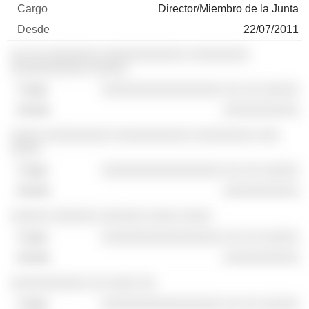
Director/Miembro de la Junta
22/07/2011
░░ ░░ ░░░░░░░ ░░░░░░░░░░░ ░░░░░░░░
░░░░░░░░░░ ░░░░░
░░░░░░░░░░░░░░░░ ░░ ░░ ░░░░░
░░░░░░░░░░
░░░░ ░░░░░░░░░ ░░░░░░░░░░ ░░░░░░░░ ░░░
░░░░
░░░░░░░░░░░░░░░░ ░░ ░░ ░░░░░
░░░░░░░░░░
░░░░░ ░░░░░░ ░░░░░░ ░░░░ ░░░░
░░░░░░░░░░░░░░░░ ░░ ░░ ░░░░░
░░░░░░░░░░
░░░░░░░░░░ ░░ ░░░░ ░░
░░░░░░░░░░░░░░░░ ░░ ░░ ░░░░░