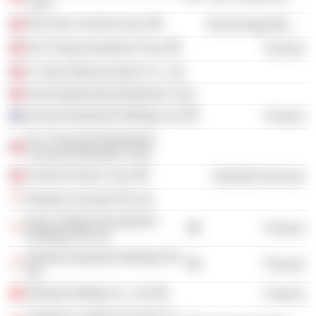
Corp.
Nan-Hwa Cement Corp.
Non-Energy Minerals
Der Ching Investment Corp.
Finance
Fu Shan Mineral Stone Co., Ltd.
Asia Engineering Enterprise Corp.
Sunrise Industrial Holdings Ltd.
Finance
Ya Li Precast Prestressed
Concrete Industries Corp.
ChiaHui Power Corp.
Industrial Services
Oriental Concrete Pte Ltd.
Asia Continent Investment
Finance
Holdings Pte Ltd.
Oriental Industrial Holdings Pte
Finance
Ltd.
Oriental Holding Co., Ltd.
Finance