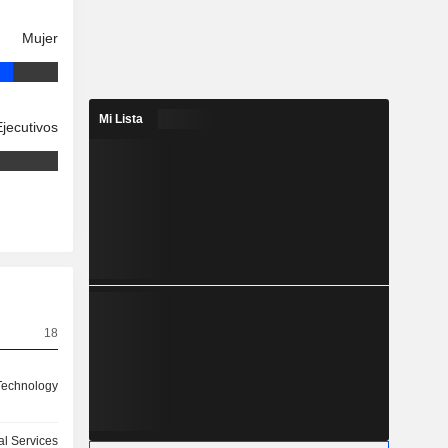
Mujer
Mi Lista
Ejecutivos
18
 Technology
l Services