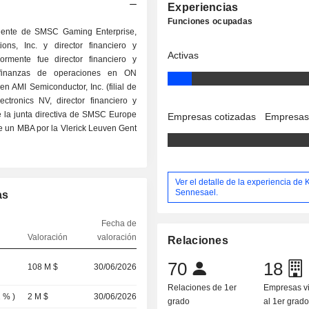
Experiencias
Funciones ocupadas
sidente de SMSC Gaming Enterprise,
ons, Inc. y director financiero y
Activas
ormente fue director financiero y
e finanzas de operaciones en ON
n AMI Semiconductor, Inc. (filial de
ctronics NV, director financiero y
e la junta directiva de SMSC Europe
Empresas cotizadas
Empresas
e un MBA por la Vlerick Leuven Gent
Ver el detalle de la experiencia de K
Sennesael.
as
Fecha de
Valoración
valoración
Relaciones
70
18
108 M $
30/06/2026
Relaciones de 1er
Empresas v
2 %
)
2 M $
30/06/2026
grado
al 1er grad