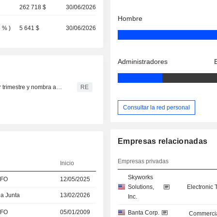
262 718 $
30/06/2026
Hombre
3 %
)
5 641 $
30/06/2026
Administradores
Skyworks prevé unos resultados optimistas para el tercer trimestre y nombra a un nuevo director financiero.
RE
Consultar la red personal
Empresas relacionadas
Empresas privadas
Inicio
Skyworks
CFO
12/05/2025
Solutions,
Electronic
la Junta
13/02/2026
Inc.
CFO
05/01/2009
Banta Corp.
Commercia