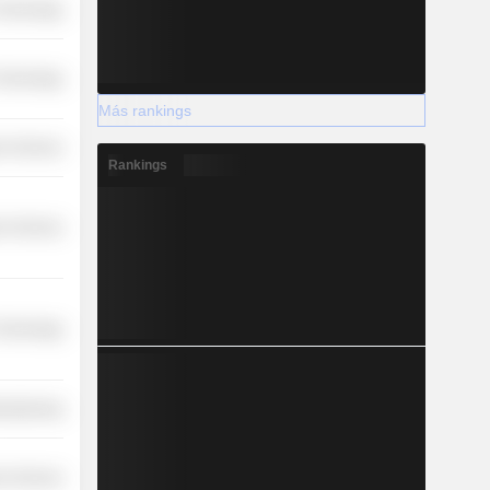
 Technology
 Technology
Más rankings
r Services
Rankings
r Services
 Technology
ufacturing
r Services