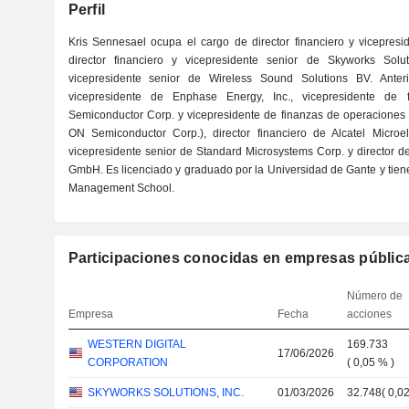
Perfil
Kris Sennesael ocupa el cargo de director financiero y vicepre
director financiero y vicepresidente senior de Skyworks Soluti
vicepresidente senior de Wireless Sound Solutions BV. Anteri
vicepresidente de Enphase Energy, Inc., vicepresidente d
Semiconductor Corp. y vicepresidente de finanzas de operaciones e
ON Semiconductor Corp.), director financiero de Alcatel Microele
vicepresidente senior de Standard Microsystems Corp. y director d
GmbH. Es licenciado y graduado por la Universidad de Gante y tien
Management School.
Participaciones conocidas en empresas públic
Número de
Empresa
Fecha
acciones
WESTERN DIGITAL
169.733
17/06/2026
CORPORATION
(
0,05 %
)
SKYWORKS SOLUTIONS, INC.
01/03/2026
32.748
(
0,0