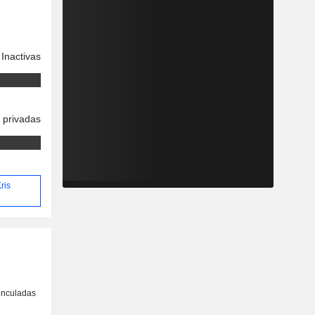
Inactivas
 privadas
ris
inculadas
o