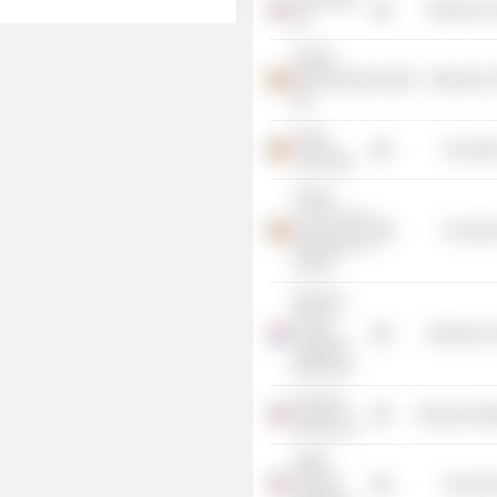
Electronic
Inc.
Alcatel
Microelectronics
Electronic
NV
Ghent
Consume
University
Vlerick
Leuven Gent
Consume
Management
School
Wireless
Sound
Electronic
Solutions
(WSS) BV
Enphase
Producer Man
Energy, Inc.
SMSC
Gaming
Consume