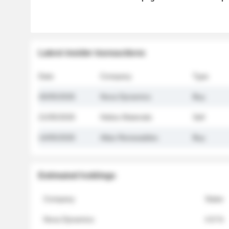
Latest insider transactions
Date
Company
Type
26/05/2026
Nova Dynamics
Buy
21/05/2026
Helios Materials
Sell
14/05/2026
Atlas Renewables
Buy
Estimated holdings
Company
Stake
Nova Dynamics
4.8 %