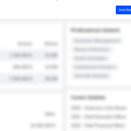
Inscríb
Professional network
Executive Management
Amount
Volume
Board of Directors
1 250 000 $
32 000
Audit Committee
845 000 $
19 500
Institutional Investors
Sell-side Analysts
2 030 000 $
48 200
Career timeline
2026 - Chairman of the Board
Value
2022 - Chief Executive Officer
18 400 000 $
2018 - Chief Financial Officer