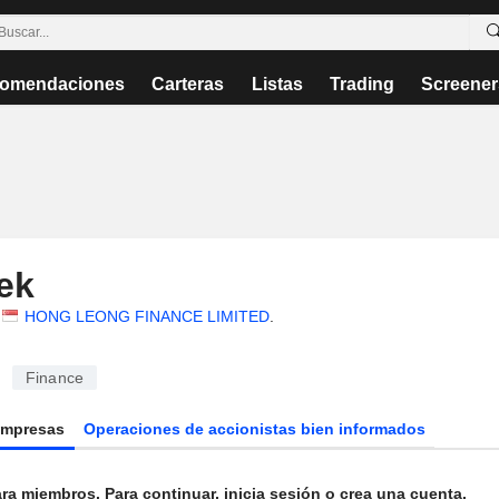
omendaciones
Carteras
Listas
Trading
Screener
ek
HONG LEONG FINANCE LIMITED
.
Finance
Empresas
Operaciones de accionistas bien informados
ra miembros. Para continuar, inicia sesión o crea una cuenta.