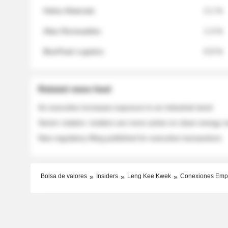
Helios Materials
2.1 %
Atlas Renewables
1.3 %
BluePeak Logistics
0.9 %
Related news feed
An executive increases exposure to an industrial stock
Sector rotation: insiders are more active on clean energy
New regulatory filing published for executive transactions
Bolsa de valores
Insiders
Leng Kee Kwek
Conexiones Emp