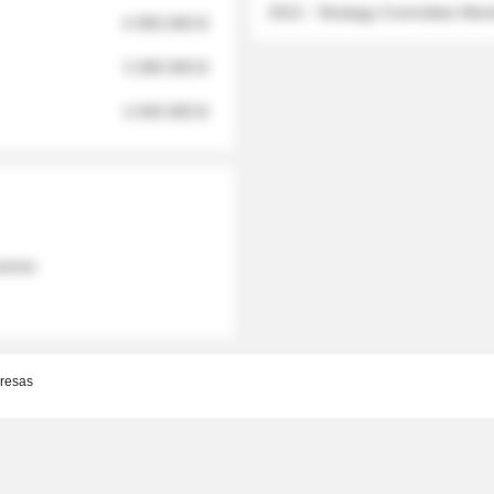
2012 - Strategy Committee Me
6 950 000 $
3 280 000 $
2 040 000 $
 names
resas