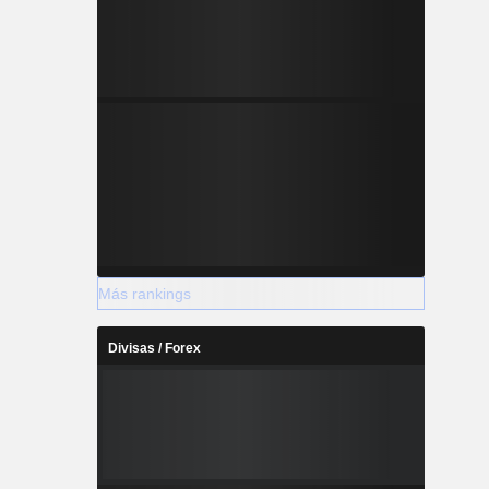
Más rankings
Divisas / Forex