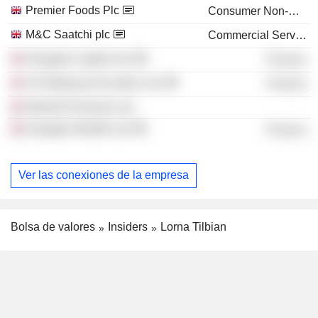
Premier Foods Plc
Consumer Non-Durables
M&C Saatchi plc
Commercial Services
Dowgate Capital Ltd.
Finance
SG Warburg Securities Ltd.
Finance
WestLB Panmure Ltd.
Dowgate Wealth Ltd.
Finance
Ver las conexiones de la empresa
Bolsa de valores
Insiders
Lorna Tilbian