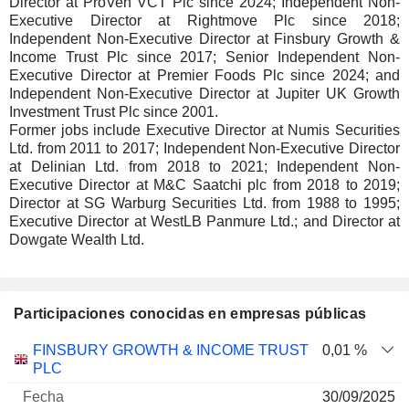
Director at ProVen VCT Plc since 2024; Independent Non-
Executive Director at Rightmove Plc since 2018;
Independent Non-Executive Director at Finsbury Growth &
Income Trust Plc since 2017; Senior Independent Non-
Executive Director at Premier Foods Plc since 2024; and
Independent Non-Executive Director at Jupiter UK Growth
Investment Trust Plc since 2001.
Former jobs include Executive Director at Numis Securities
Ltd. from 2011 to 2017; Independent Non-Executive Director
at Delinian Ltd. from 2018 to 2021; Independent Non-
Executive Director at M&C Saatchi plc from 2018 to 2019;
Director at SG Warburg Securities Ltd. from 1988 to 1995;
Executive Director at WestLB Panmure Ltd.; and Director at
Dowgate Wealth Ltd.
Participaciones conocidas en empresas públicas
Número
FINSBURY GROWTH & INCOME TRUST
0,01 %
de
Fecha de
PLC
Empresa
Fecha
acciones
Valoración
valoración
30/09/2025