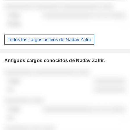
░░░░░░░░░ ░░░░░░░░ ░░░░░░░░░░░░ ░░░░
░░░░░░░░░░░░░░░░ ░░ ░░ ░░░░░
-
Todos los cargos activos de Nadav Zafrir
Antiguos cargos conocidos de Nadav Zafrir.
Empresas
Cargo
Fin
░░░░░░░░░ ░░░░░░░░░░░░░ ░░░░
░░░░░░░░░░
░░░░░░░░░░
░░░░░░░░ ░░░░
░░░░░░░░░░░░░░░░ ░░ ░░ ░░░░░
-
░░░░░░░░ ░░░ ░░░░