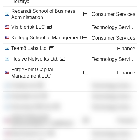
Herzliya
Recanati School of Business
Consumer Services
Administration
Visiblerisk LLC
Technology Services
Kellogg School of Management
Consumer Services
Team8 Labs Ltd.
Finance
Illusive Networks Ltd.
Technology Services
ForgePoint Capital
Finance
Management LLC
Claroty Ltd.
Technology Services
Hysolate Ltd.
Technology Services
Securing SAM Ltd.
Technology Services
NIGHTDRAGON
Finance
MANAGEMENT COMPANY
BlueVoyant LLC
Technology Services