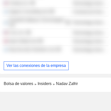
Claroty, Inc.
Technology Services
Sygnia Consulting Ltd.
Commercial Services
Portshift Software Technologies
Technology Services
Ltd.
Curv, Inc.
Technology Services
Istari Global Ltd.
Technology Services
Dig Security Solutions Ltd.
Technology Services
Ver las conexiones de la empresa
Bolsa de valores
Insiders
Nadav Zafrir