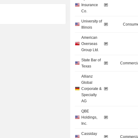
Insurance
Co.
University of
Consume
Illinois
American
Overseas
Group Ltd.
State Bar of
Commercia
Texas
Allianz
Global
Corporate &
Specialty
AG
QBE
Holdings,
Inc.
Cassiday
Commercia