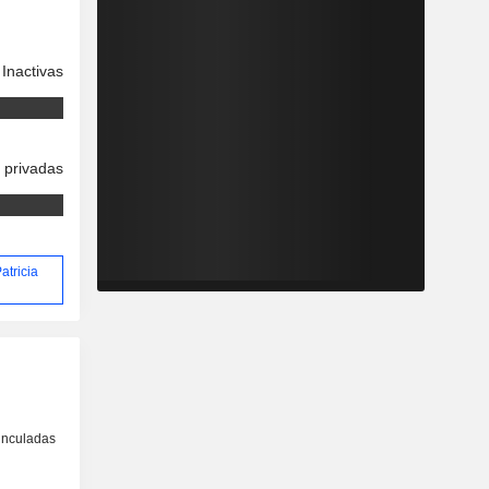
Inactivas
 privadas
atricia
inculadas
o