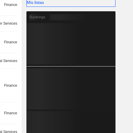
Mis listas
Finance
Rankings
r Services
Finance
l Services
Finance
Finance
l Services