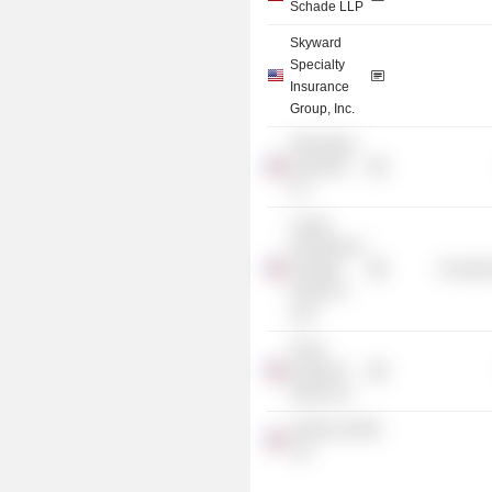
Schade LLP
Skyward
Specialty
Insurance
Group, Inc.
HDI Global
Insurance
Co.
Loyola
University of
Chicago
Consume
School of
Law
Trean
Insurance
Group, Inc.
Johnson & Bell
LLC