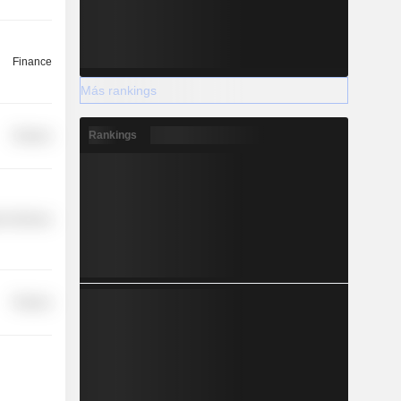
Finance
Más rankings
Rankings
Finance
r Services
Finance