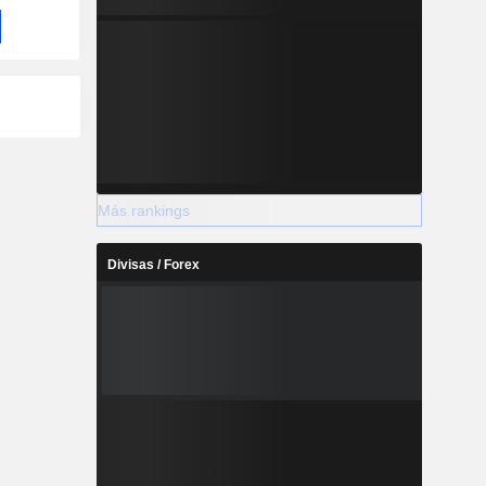
Más rankings
Divisas / Forex