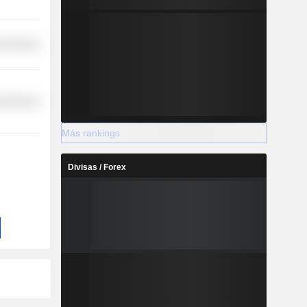
r Services
l Services
Más rankings
Divisas / Forex