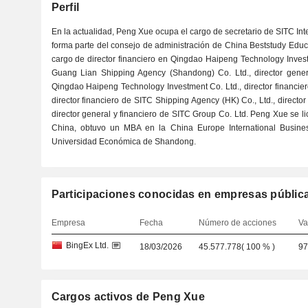
Perfil
En la actualidad, Peng Xue ocupa el cargo de secretario de SITC Int
forma parte del consejo de administración de China Beststudy Educ
cargo de director financiero en Qingdao Haipeng Technology Investm
Guang Lian Shipping Agency (Shandong) Co. Ltd., director genera
Qingdao Haipeng Technology Investment Co. Ltd., director financier
director financiero de SITC Shipping Agency (HK) Co., Ltd., directo
director general y financiero de SITC Group Co. Ltd. Peng Xue se 
China, obtuvo un MBA en la China Europe International Busines
Universidad Económica de Shandong.
Participaciones conocidas en empresas públic
Empresa
Fecha
Número de acciones
Va
BingEx Ltd.
18/03/2026
45.577.778
(
100 %
)
97
Cargos activos de Peng Xue