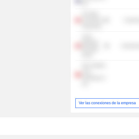
Ltd.
The Open
University of
Consume
Hong Kong
China
Beststudy
Commercia
Education
Group
Sitc Container
Lines
Shandong Co.
Ltd.
Ver las conexiones de la empresa