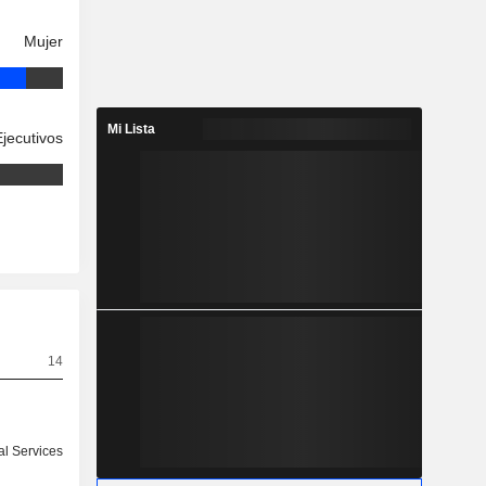
Mujer
Mi Lista
Ejecutivos
14
ial Services