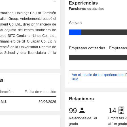
Experiencias
Funciones ocupadas
ernational Holdings Co. Ltd. También
ation Group. Anteriormente ocupó el
Activas
ent Co. Ltd., director financiero de
l adjunto del centro financiero de
o de SITC Container Lines Co., Ltd.,
r financiero de SITC Japan Co. Ltd. y
licenció en la Universidad Renmin de
Empresas cotizadas
Empresas
s School y una licenciatura en la
Ver el detalle de la experiencia de
Xue.
as
loración
Fecha de valoración
Relaciones
 M $
30/06/2026
99
14
Relaciones de 1er
Empresas v
grado
al 1er grad