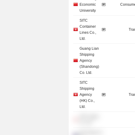
Economic
Consume
University
SITC
Container
Tra
Lines Co.,
Ltd.
Guang Lian
Shipping
Agency
(Shandong)
Co. Ltd.
SITC
Shipping
Agency
Tra
(HK) Co.,
Ltd.
SITC Japan
Co. Ltd.
Sitc Group Co.