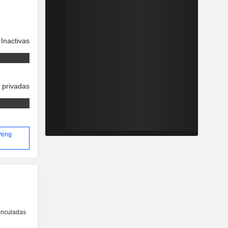
Inactivas
 privadas
 Peng
inculadas
o