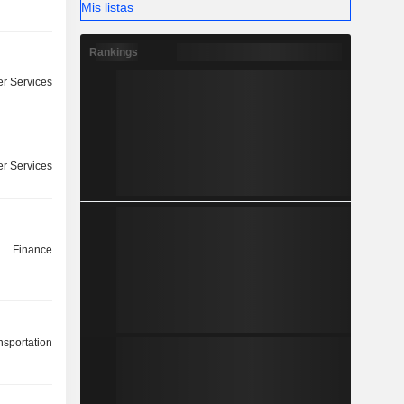
Mis listas
Rankings
r Services
r Services
Finance
nsportation