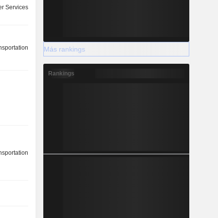
r Services
nsportation
Más rankings
Rankings
nsportation