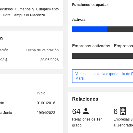
Funciones ocupadas
 Recursos Humanos y Cumplimiento
ro Cuore Campus di Piacenza.
Activas
as
Empresas cotizadas
Empresas
ación
Fecha de valoración
093 $
30/06/2026
Ver el detalle de la experiencia de 
Marzi.
Inicio
Relaciones
nto
01/01/2016
64
6
la Junta
19/04/2023
Relaciones de 1er
Empresas v
grado
al 1er grad