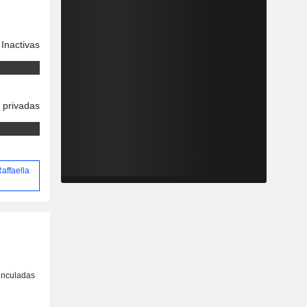
Inactivas
 privadas
Raffaella
inculadas
o