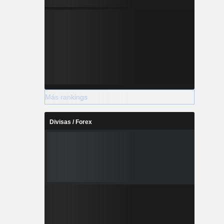
Más rankings
Divisas / Forex