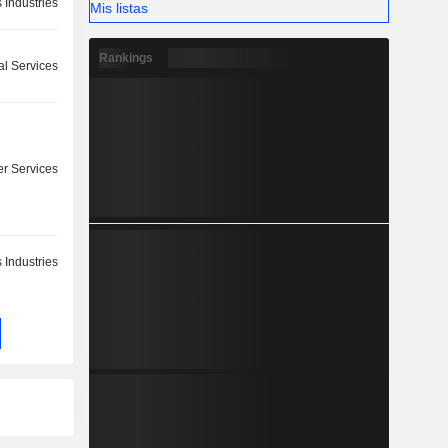
 Industries
Mis listas
Rankings
l Services
r Services
 Industries