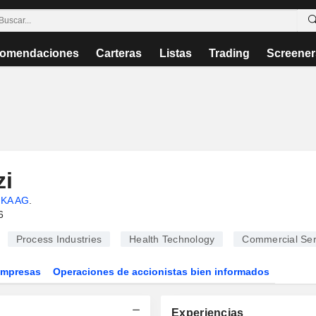
omendaciones
Carteras
Listas
Trading
Screener
zi
IKA AG
.
6
Process Industries
Health Technology
Commercial Ser
Empresas
Operaciones de accionistas bien informados
Experiencias