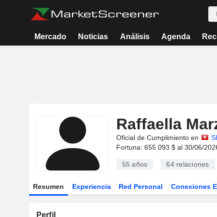
Mercado
Noticias
Análisis
Agenda
Rec
Raffaella Mar
Oficial de Cumplimiento en
S
Fortuna: 655 093 $ al 30/06/202
55 años
64
relaciones
Resumen
Experiencia
Red Personal
Conexiones 
Perfil