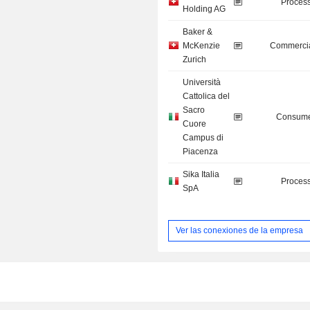
Process
Holding AG
Baker &
McKenzie
Commercia
Zurich
Università
Cattolica del
Sacro
Consume
Cuore
Campus di
Piacenza
Sika Italia
Process
SpA
Ver las conexiones de la empresa