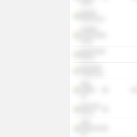
Pvt Ltd.
Baramati
Power Pvt Ltd.
Columbia
Chrome (India)
Pvt Ltd.
Mundra Power
SEZ Ltd.
Parsa Kante
Collieries Ltd.
Adani
Logistics
Tra
Ltd.
Adani Total
Gas Ltd.
Adani
Energy (UP)
Ltd.