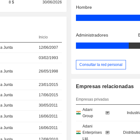
8 $
30/06/2026
Hombre
Administradores
Inicio
la Junta
12/06/2007
03/02/1993
Consultar la red personal
la Junta
26/05/1998
la Junta
23/01/2015
Empresas relacionadas
la Junta
17/06/2015
Empresas privadas
la Junta
30/05/2011
Adani
Industr
Group
la Junta
16/06/2011
Adani
la Junta
16/06/2011
Enterprises
Distributi
Ltd.
la Junta
17/08/2010