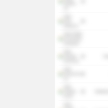
Solutions
Ltd.
Adani
Green
Energy Ltd.
Adani Institute
For Education
& Research
Adani
Vizhinjam
Tra
Port Pvt Ltd.
Adani
Finserve Pvt
Ltd.
Adani
Tradeline
Distributi
Pvt Ltd
Adani