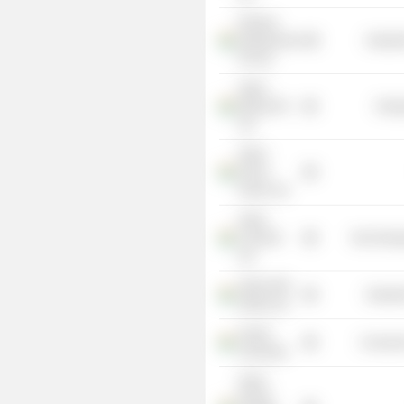
Dholera
Infrastructure
Industr
Pvt Ltd.
Adani
Mining Pvt
Energ
Ltd.
Adani
Pench
Power Ltd.
Adani
Cements
Non-Energ
Ltd.
Adani Infra
Industr
(India) Ltd.
Assam
Consume
University
Adani
Energy