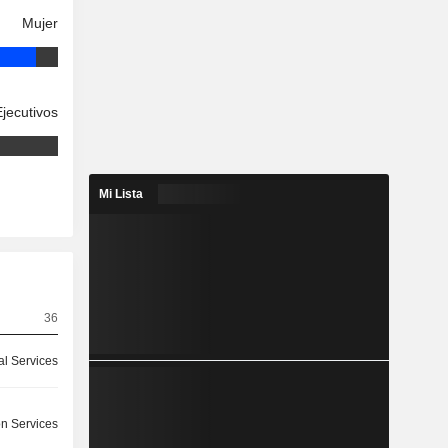
Mujer
Ejecutivos
Mi Lista
36
ial Services
on Services