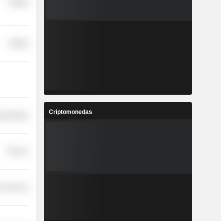
Utilities
Utilities
Criptomonedas
nsportation
Finance
on Services