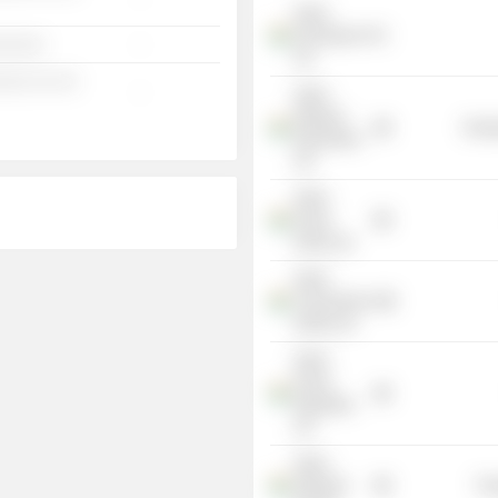
Adani
Developers Pvt
░░░░░
-
Ltd.
░░░ ░░ ░░
-
Adani
Welspun
Energ
Exploration
Ltd.
Adani
Power
Dahej Ltd.
Adani
Transmission
(India) Ltd.
Adani
Power
Rajasthan
Ltd.
Adani
Shipyard
Tra