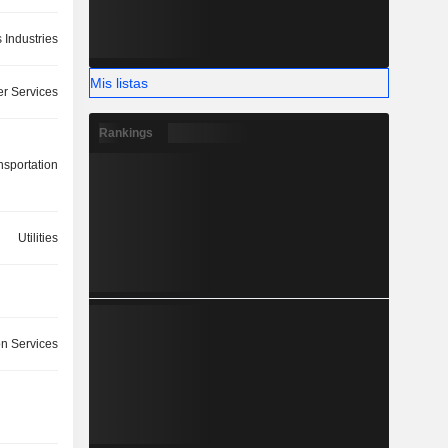
 Industries
Mis listas
r Services
Rankings
nsportation
Utilities
on Services