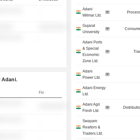
Adani
░░░ ░░ ░░
Process
-
Wilmar Ltd.
Gujarat
░░░░░
░░░░░░░░░░
Consume
University
░░░ ░░ ░░
-
Adani Ports
& Special
Tra
Economic
Zone Ltd.
Adani
Power Ltd.
 Adani.
Adani Energy
Fin
Ltd.
░░░ ░░ ░░
Adani Agri
░░░░░░░░░░
Distributi
Fresh Ltd.
░░░ ░░ ░░
Swayam
-
Realtors &
Traders Ltd.
░░░ ░░ ░░
-