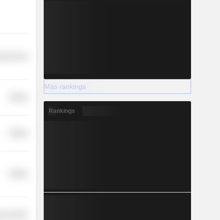
y Minerals
Más rankings
Utilities
Rankings
Utilities
Utilities
nsportation