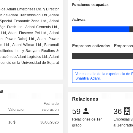
Funciones ocupadas
o de Adani Enterprises Ltd. y Director
n de Adani Transmission Ltd., Adani
Activas
& Special Economic Zone Ltd., Adani
Agri Fresh Ltd., Adani Cements Ltd.,
Ltd, Adani Finserve Pvt Ltd., Adani
ani Power Dahej Ltd., Adani Power
n Ltd., Adani Wilmar Ltd., Baramati
Empresas cotizadas
Empresas
ollieries Ltd. y Swayam Realtors &
ración de Adani Logistics Ltd., Adani
licenció en la Universidad de Gujarat
Ver el detalle de la experiencia de
Shantilal Adani.
as
Relaciones
Fecha de
59
36
Valoración
valoración
Relaciones de 1er
Empresas v
16 $
30/06/2026
grado
al 1er grad