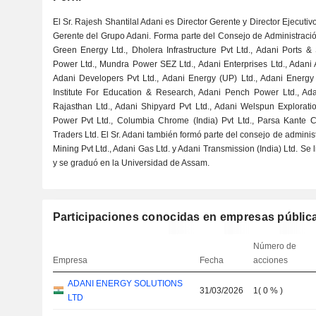
El Sr. Rajesh Shantilal Adani es Director Gerente y Director Ejecutiv
Gerente del Grupo Adani. Forma parte del Consejo de Administració
Green Energy Ltd., Dholera Infrastructure Pvt Ltd., Adani Ports 
Power Ltd., Mundra Power SEZ Ltd., Adani Enterprises Ltd., Adani 
Adani Developers Pvt Ltd., Adani Energy (UP) Ltd., Adani Energy 
Institute For Education & Research, Adani Pench Power Ltd., Ad
Rajasthan Ltd., Adani Shipyard Pvt Ltd., Adani Welspun Exploratio
Power Pvt Ltd., Columbia Chrome (India) Pvt Ltd., Parsa Kante C
Traders Ltd. El Sr. Adani también formó parte del consejo de administ
Mining Pvt Ltd., Adani Gas Ltd. y Adani Transmission (India) Ltd. Se 
y se graduó en la Universidad de Assam.
Participaciones conocidas en empresas públic
Número de
Empresa
Fecha
acciones
ADANI ENERGY SOLUTIONS
31/03/2026
1
(
0 %
)
LTD