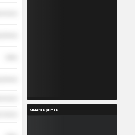
ial Services
y Minerals
Utilities
y Minerals
ial Services
Materias primas
r Services