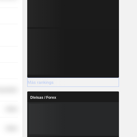
Más rankings
nsportation
Divisas / Forex
Utilities
Utilities