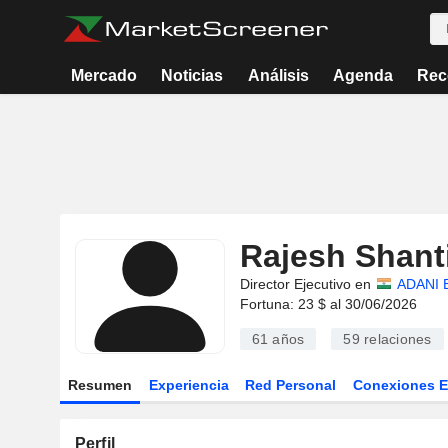
Mercado
Noticias
Análisis
Agenda
Rec
Rajesh Shanti
Director Ejecutivo en
ADANI 
Fortuna: 23 $ al 30/06/2026
61 años
59
relaciones
Resumen
Experiencia
Red Personal
Conexiones 
Perfil