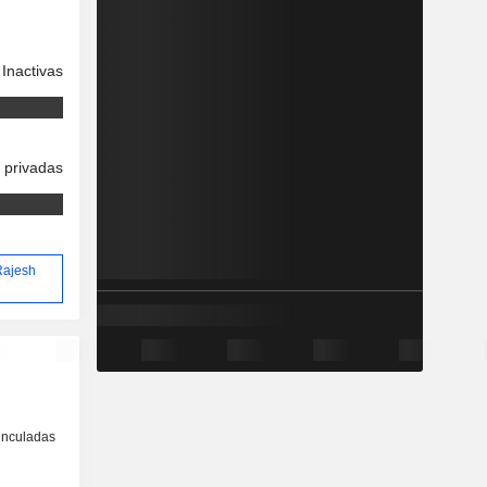
Inactivas
 privadas
 Rajesh
inculadas
o