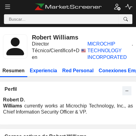
Robert Williams
Director
MICROCHIP
.
Técnico/Científico/I+D
TECHNOLOGY
en
INCORPORATED
Resumen
Experiencia
Red Personal
Conexiones Em
Perfil
Robert D.
Williams
currently works at Microchip Technology, Inc., as
Chief Information Security Officer & VP.