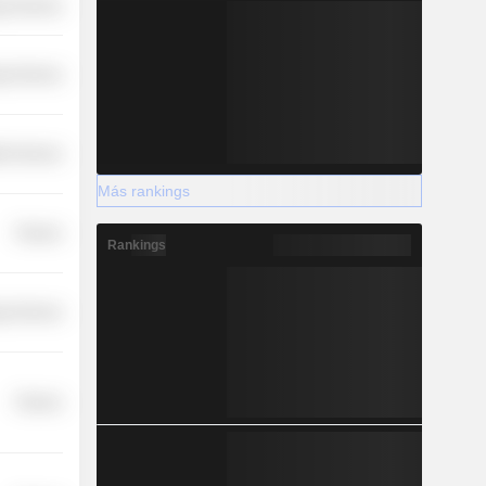
y Services
y Services
th Services
Más rankings
Finance
Rankings
y Services
Finance