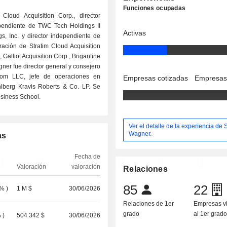
Funciones ocupadas
Cloud Acquisition Corp., director
ependiente de TWC Tech Holdings II
Activas
s, Inc. y director independiente de
ación de Stratim Cloud Acquisition
Galliot Acquisition Corp., Brigantine
agner fue director general y consejero
com LLC, jefe de operaciones en
Empresas cotizadas
Empresas
lberg Kravis Roberts & Co. LP. Se
usiness School.
Ver el detalle de la experiencia de 
Wagner.
as
Fecha de
Valoración
valoración
Relaciones
85
22
 %
)
1 M $
30/06/2026
Relaciones de 1er
Empresas v
grado
al 1er grad
%
)
504 342 $
30/06/2026