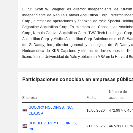
El Sr. Scott W. Wagner es director independiente de Stratim 
independiente de Nebula Caravel Acquisition Corp., director ind
Corp., director de operaciones y finanzas de YAM Special Holding
Brigantine Acquisition Corp. Es miembro del Consejo de Administr
Corp., Nebula Caravel Acquisition Corp., TWC Tech Holdings II Corp., 
Acquisition Corp. y Mistico Acquisition Corp. Anteriormente, el Sr. W
de GoDaddy, Inc., director general y consejero de GoDaddy.
Norteamérica de KKR Capstone y director de inversiones de Koh
licenció en la Universidad de Yale y obtuvo un MBA en la Harvard B
Participaciones conocidas en empresas públic
Número de
Empresa
Fecha
acciones
GOODRX HOLDINGS, INC.
16/06/2026
472.997
(
0,45
CLASS A
DOUBLEVERIFY HOLDINGS,
21/05/2026
46.526
(
0,03 
INC.