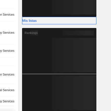
r Services
Mis listas
y Services
Rankings
y Services
r Services
l Services
y Services