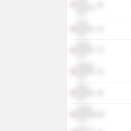
Cloud
Acquisition
Corp.
Galliot
Acquisition
Corp.
Bilander
Acquisition
Corp.
Brigantine
Acquisition
Corp.
Mistico
Acquisition
Corp.
Tidemark
Management
Co LP
KKR & Co.,