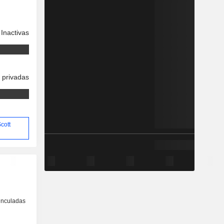
Inactivas
 privadas
Scott
inculadas
o