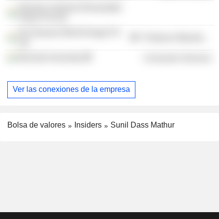
Siemens Gamesa Renewable
Power Pvt Ltd.
Gm Navarra Wind Energy Pvt
Producer Manufacturing
Ltd.
Bennett University
Consumer Services
Ver las conexiones de la empresa
Bolsa de valores
Insiders
Sunil Dass Mathur