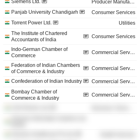
Siemens Ltd.
Producer Manufacturing
Panjab University Chandigarh
Consumer Services
Torrent Power Ltd.
Utilities
The Institute of Chartered
Consumer Services
Accountants of India
Indo-German Chamber of
Commercial Services
Commerce
Federation of Indian Chambers
Commercial Services
of Commerce & Industry
Confederation of Indian Industry
Commercial Services
Bombay Chamber of
Commercial Services
Commerce & Industry
C&S Electric Ltd.
Electronic Technology
Siemens Information Systems Ltd.
(India)
Siemens Healthcare Pvt Ltd.
Health Services