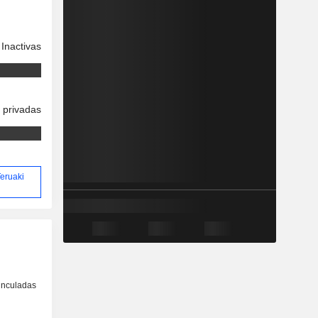
Inactivas
 privadas
Teruaki
inculadas
o