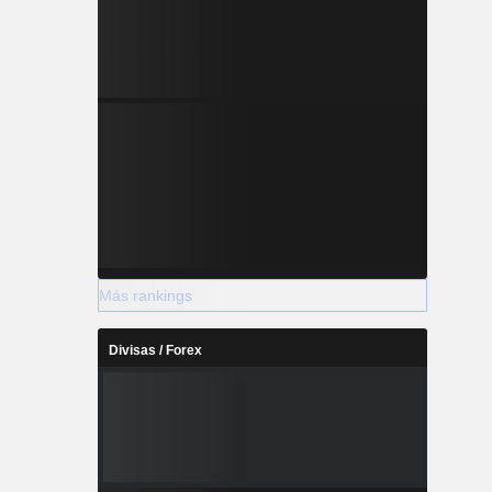
Más rankings
Divisas / Forex