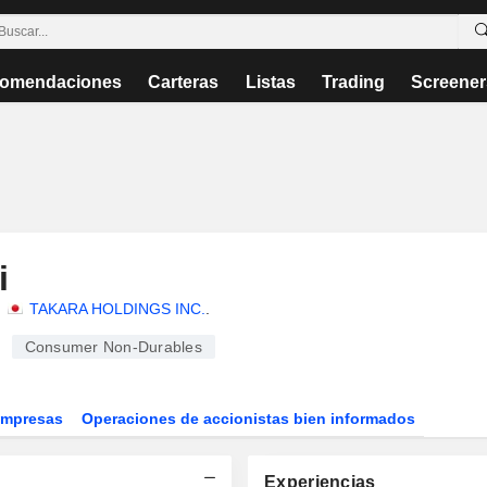
omendaciones
Carteras
Listas
Trading
Screener
i
n
TAKARA HOLDINGS INC.
.
Consumer Non-Durables
Empresas
Operaciones de accionistas bien informados
Experiencias