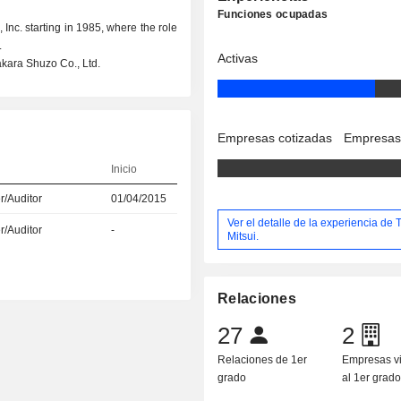
Funciones ocupadas
 Inc. starting in 1985, where the role
.
Activas
akara Shuzo Co., Ltd.
Empresas cotizadas
Empresas
Inicio
r/Auditor
01/04/2015
Ver el detalle de la experiencia de 
r/Auditor
-
Mitsui.
Relaciones
27
2
Relaciones de 1er
Empresas v
grado
al 1er grad