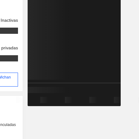
Inactivas
 privadas
 Wichan
inculadas
o