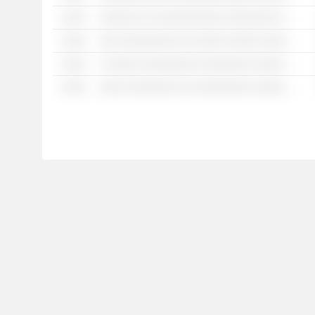
░░░░
░░░░░░ ░░ ░░░░░░░░░░░ ░░░░░░░░ ░░░░░░░ ░░░░░ ░░░░░░░░ ░░░░ ░░░░░░░░ ░░ ░░░░░ ░░░░░░░░ ░░░ ░░ ░░ ░░░░░░░ ░░░░░░░░░░ ░░░░░░ ░ ░░░ ░░░░░ ░░░░░░░░ ░░░ ░░░░░░░░░ ░░░ ░░░░░░░░░
░░░░
░░░ ░░░░░░░░░ ░░ ░░░░░ ░░░░░ ░░░░░░░░ ░░░░░░░░░░░░ ░░░░░ ░░░░░░░░ ░░░ ░░░░░ ░░ ░░░░░░░░░ ░░░░ ░░░░░░ ░░ ░░░░░░░░ ░░ ░░ ░░░░░
░░░░
░ ░░░░░ ░░░░░░░░░ ░░░░░░░░ ░░░░░ ░░ ░░░░ ░░░░░░░░ ░░░░░ ░░░ ░░░ ░░░░░░
░░░░
░░░░ ░░░░░░░░ ░░ ░░░░░░░░░ ░░░░░░░░░░░░ ░░ ░░░░░░░░░ ░░░░ ░░░░░░░░░ ░░░░ ░░░░░░░░░░░ ░░ ░░░░░░░░ ░░░░ ░░ ░░░░░░ ░░░░░░░░░ ░░░░░░░░░░ ░ ░░ ░░░░░░░░░░