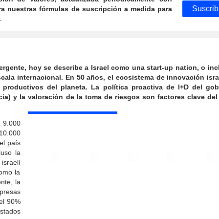
Suscrib
a nuestras fórmulas de suscripción a medida para
.
ente, hoy se describe a Israel como una start-up nation, o in
scala internacional. En 50 años, el ecosistema de innovación isra
productivos del planeta. La política proactiva de I+D del gobi
ia) y la valoración de la toma de riesgos son factores clave del
 9.000
10.000
el país
uso la
israelí
omo la
ente, la
mpresas
 el 90%
Estados