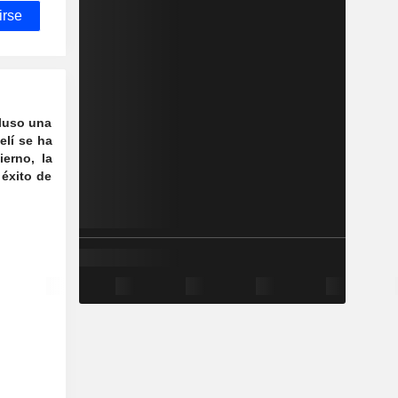
irse
cluso una
elí se ha
erno, la
 éxito de