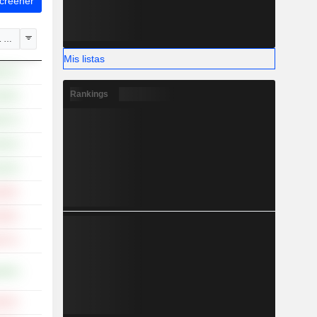
Screener
1 de ene.
Mis listas
,61 %
Rankings
,28 %
,97 %
,92 %
,54 %
,28 %
,49 %
,27 %
,48 %
,92 %