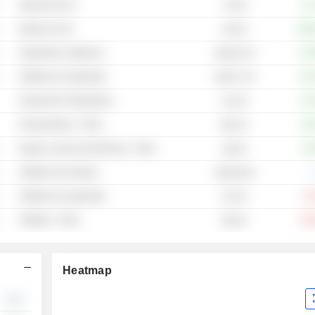
Impresoras 3D
+1,
778 M
Equipo de red
+192
252 M
Seguridad y vigilancia
+27
1108,07 M
Software de seguridad
+14
1199,77 M
Drogas Bio Terapéuticas
+9,
12,6 M
Farmacéuticos - Otros
+9,
88,2 M
Equipo y piezas electrónicas - Otros
+1,
326 M
Software del sistema
-.
1309,94 M
Software de seguridad
-4,
673 M
Software - Otros
-32
853 M
Heatmap
░░