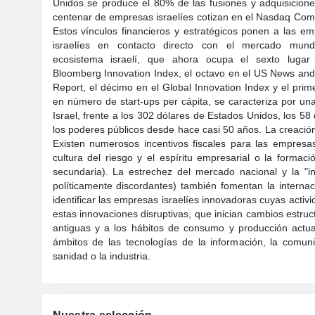
Unidos se produce el 80% de las fusiones y adquisicion
centenar de empresas israelíes cotizan en el Nasdaq Com
Estos vínculos financieros y estratégicos ponen a las e
israelíes en contacto directo con el mercado mundi
ecosistema israelí, que ahora ocupa el sexto lugar
Bloomberg Innovation Index, el octavo en el US News an
Report, el décimo en el Global Innovation Index y el prim
en número de start-ups per cápita, se caracteriza por una
Israel, frente a los 302 dólares de Estados Unidos, los 5
los poderes públicos desde hace casi 50 años. La creación
Existen numerosos incentivos fiscales para las empresa
cultura del riesgo y el espíritu empresarial o la forma
secundaria). La estrechez del mercado nacional y la "i
políticamente discordantes) también fomentan la internac
identificar las empresas israelíes innovadoras cuyas activ
estas innovaciones disruptivas, que inician cambios estru
antiguas y a los hábitos de consumo y producción actua
ámbitos de las tecnologías de la información, la comunic
sanidad o la industria.