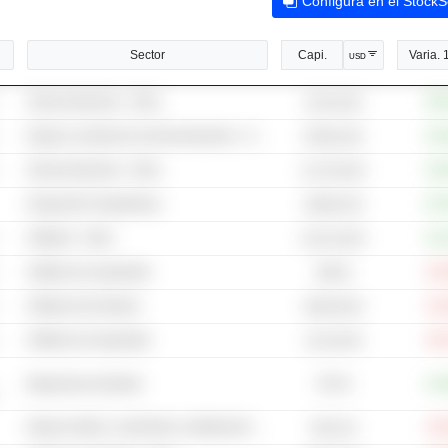
Configura en el Stock
Sector
Capi.
Varia. 
USD
Semiconductores - Otros
+95
23,8 mil M
Equipo y pruebas de semiconductores - Otros
+43
6796,16 M
Semiconductores - Otros
+18
12,79 mil M
Drogas Bio Terapéuticas
+97
2269,52 M
Software - Otros
+31
10,24 mil M
Software de seguridad
-22
385 M
Software del sistema
-41
3923,84 M
Software de seguridad
-33
12,8 mil M
781 M
Maquinaria industrial
+16
Equipo médico, suministros y distribución - Otros
-31
56,01 M