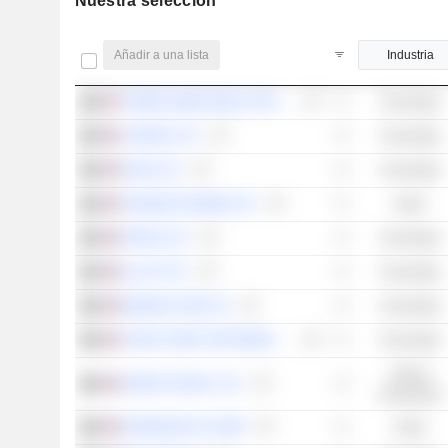
Nuestra selección
Añadir a una lista
Industria
TOWER SEMICONDUCTOR LTD.
Tecnología
CAMTEK LTD.
Tecnología
NOVA LTD.
Tecnología
UROGEN PHARMA LTD.
Salud
JFROG LTD.
Tecnología
ALLOT LTD.
Tecnología
MONDAY.COM LTD.
Tecnología
CHECK POINT SOFTWARE TECHNOLOGIES LTD.
Tecnología
Valores
KORNIT DIGITAL LTD.
industriales
DARIOHEALTH CORP.
Salud