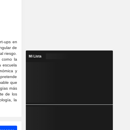
rt-ups en
ngular de
al riesgo.
Mi Lista
, como la
a escuela
onómica y
 pretende
obable que
ogías más
te de los
logía, la