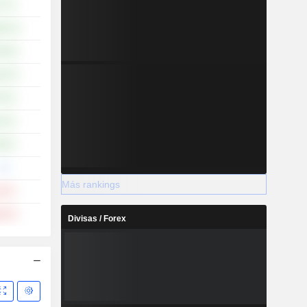
27 %
,52 %
,96 %
,24 %
70 %
22 %
95 %
--%
Más rankings
10 %
,50 %
Divisas / Forex