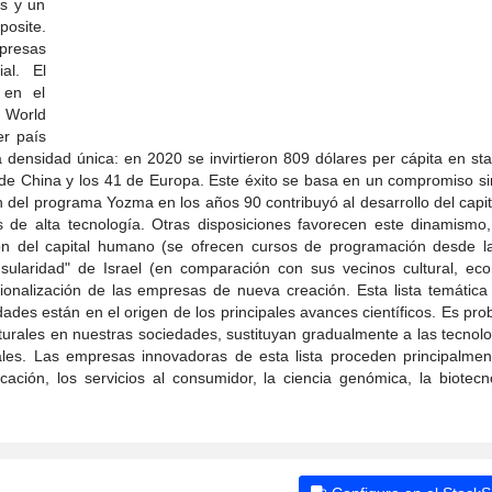
es y un
posite.
mpresas
al. El
 en el
d World
er país
 densidad única: en 2020 se invirtieron 809 dólares per cápita en sta
8 de China y los 41 de Europa. Este éxito se basa en un compromiso si
 del programa Yozma en los años 90 contribuyó al desarrollo del capit
s de alta tecnología. Otras disposiciones favorecen este dinamismo
ción del capital humano (se ofrecen cursos de programación desde l
nsularidad" de Israel (en comparación con sus vecinos cultural, ec
ionalización de las empresas de nueva creación. Esta lista temática
idades están en el origen de los principales avances científicos. Es pr
cturales en nuestras sociedades, sustituyan gradualmente a las tecnol
les. Las empresas innovadoras de esta lista proceden principalmen
ación, los servicios al consumidor, la ciencia genómica, la biotecno