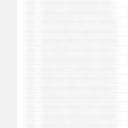
░░░░
░░░░░░░░░░ ░░░░░░░░░░░░░ ░░░░ ░ ░░░░░░░░ ░░░░ ░░░░░░░░░░ ░░ ░░░ ░░░░░░░░░░░░░░ ░░░░░░░░░
░░░░
░░░░░░░░░░ ░░░░░░░░░░░░░ ░░░░ ░ ░░░ ░░░░░░░ ░░░░░░░ ░░░░░░░░░ ░░░░░░░░░
░░░░
░░░░░░░ ░░░░░░ ░░░░ ░ ░░ ░░░░░░░░░░░ ░░░░░░░░ ░░░ ░░ ░░░░░░░░░░░░░░ ░░ ░░░░░░░░
░░░░
░░░░ ░░░░░░░░ ░░ ░░░░░░░░ ░░░░ ░░░░ ░░░░ ░░░░░░░░░░ ░░░ ░░░░░░░ ░░░░░░░░░ ░░░ ░░░░░░ ░░ ░░ ░░░░░░░░░░
░░░░
░░░░░░░░░ ░░░░░░░ ░░░░░ ░░░░░░░░ ░░░ ░░░░░░░░░░░ ░░ ░░░░░░░░░░ ░░░░ ░░ ░░░░░░░░░ ░░░░░░
░░░░
░░░ ░░░░░░░░░ ░░ ░░░░░░░ ░░░░░ ░░░░░░░░ ░░░ ░░░░░ ░░ ░░░░░░░ ░░░░ ░░░░░░ ░░ ░░░░░░░░ ░░░░░░░░ ░░ ░░ ░░░░░
░░░░
░░░░░░░░ ░░░░░░░░ ░░░░ ░░ ░░░░░░░░ ░░░ ░░░░░░░░░░░ ░░ ░░░░░░░░ ░░ ░ ░░░░░░░░ ░░░ ░░░ ░░ ░░░░░░░░░ ░░ ░░░░░░░░░ ░░░░░░░░ ░░ ░░ ░░░░░░░ ░░░░░░
░░░░
░░░░░ ░░░░░ ░░ ░░░░░░░░░ ░░░░░░░░ ░ ░░░ ░░░░░░░░ ░░ ░░ ░░░░░░░ ░░░░░░░░░ ░ ░░░░░░ ░░░ ░░░░░░░░░░░ ░░░░ ░░ ░░░░░░░░░
░░░░
░░░░░ ░░░░ ░░░░░░ ░░░░ ░░░░░░░░ ░░ ░░░░░ ░░░ ░░░░░░░░ ░ ░░░ ░░░░░░░░ ░░░ ░░░░ ░░ ░░░░░░ ░░░░░░░░░░░
░░░░
░░░░░ ░░░░ ░░░░░░ ░░ ░░░░░░░░░ ░░░ ░░░░░░░ ░░░░░░░░ ░░ ░░░░░ ░░░░ ░░░ ░ ░░░░ ░░░ ░░░░ ░░ ░░░░░░ ░░░░░░░░░░░
░░░░
░░░░░░░░░░░ ░░░░░░░░░░░░░ ░░░░ ░░░░ ░░░░░░░ ░░░░░ ░░░░░░░░ ░░░ ░░ ░░ ░░░░░░░ ░░░░░░░░░░ ░░░░░░ ░ ░░░ ░░░░░ ░░░░░░░░ ░░░ ░░░░░░░░░ ░░░ ░░░░░░░░░
░░░░
░░░░░░░░░ ░░░░░░░ ░░░░░ ░░░░░░░░ ░░░ ░░░░░░░░░░ ░░░ ░░░░░░░ ░░░░░░░░░ ░ ░░░ ░░░░░░ ░░░░░░░░ ░░ ░░░░░░
░░░░
░░░░░ ░░░░ ░░░░░░░░ ░░░ ░░░░░░░░░░░ ░░ ░░░░░░░░░░ ░░░░ ░░ ░░░░░░ ░░░░░░░░░ ░░ ░░░░░░
░░░░
░░░░░░░░░░░ ░░░░░░░░░░░░░ ░░░░░░░░ ░░░░░░░ ░░░░░░░░ ░░ ░░░░░░░░░ ░░░ ░░░░░░░ ░░ ░░░░ ░░░ ░░ ░░ ░░░░░░░ ░░░░░░░░░░ ░░░░░░ ░ ░░░ ░░░░ ░░░ ░░░░░░░░░░░