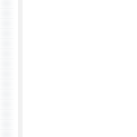
░░
░░
░░
░░
░░
░░
░░
░░
░░
░░
░░
░░
░░
░░