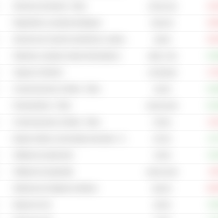
Servicios de Internet - Otros
-41
2702,22 M
Diagnóstico y pruebas biológicas
-20
59,54 M
Servicios de comercio electrónico y subastas
-53
340 M
Sistemas y equipos solares fotovoltaicos
+13
2061,74 M
Juegos en Internet
-17
1479,68 M
Comunicaciones y Redes - Otros
+13
243 M
Farmacéuticos - Otros
+11
40,46 mil M
Comunicaciones y Redes - Otros
-11
879 M
Equipo médico y tecnología avanzada - Otros
+2,
874 M
Software de aplicación
+0,
378 M
Software de seguridad
-8,
20,64 mil M
Sistemas de imágenes médicas
-64
69,6 M
Equipo de red
+5,
203 M