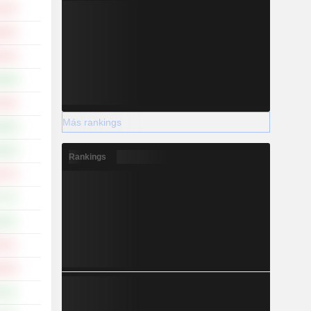
,04 %
,00 %
,44 %
,38 %
,50 %
Más rankings
,29 %
,36 %
Rankings
,67 %
77 %
10 %
34 %
,46 %
24 %