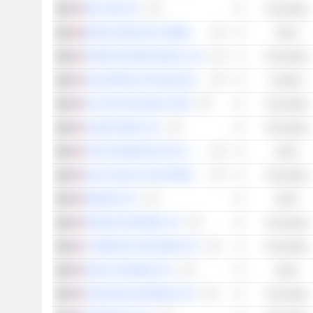
WIX.COM LTD.
Tecnología
BATM ADVANCED COMMUNICATIONS LTD.
Salud
FIVERR INTERNATIONAL LTD.
Tecnología
SOLAREDGE TECHNOLOGIES, INC.
Energía
PLAYTIKA HOLDING CORP.
Tecnología
AUDIOCODES LTD.
Tecnología
TEVA PHARMACEUTICAL INDUSTRIES LIMITED
Salud
GILAT SATELLITE NETWORKS LTD.
Tecnología
INMODE LTD.
Salud
PERION NETWORK LTD.
Tecnología
CYBERARK SOFTWARE LTD.
Tecnología
NANO-X IMAGING LTD.
Salud
CERAGON NETWORKS LTD.
Tecnología