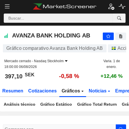
AVANZA BANK HOLDING AB
397,10
kr
-0,58 %
AVANZA BANK HOLDING AB
Gráfico comparativo Avanza Bank Holding AB
Acci
Mercado cerrado -
Nasdaq Stockholm
Varia. 1 de
18:00:00 06/08/2026
enero.
SEK
-0,58 %
397,10
+12,46 %
Resumen
Cotizaciones
Gráficos
Noticias
Empr
Análisis técnico
Gráfico Estático
Gráfico Total Return
Grá