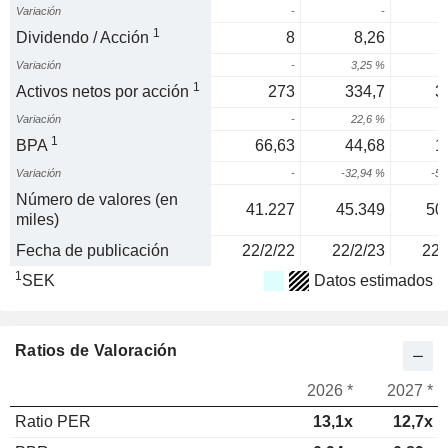
Variación
-
-
1
Dividendo / Acción
8
8,26
Variación
-
3,25 %
2
1
Activos netos por acción
273
334,7
3
Variación
-
22,6 %
3
1
BPA
66,63
44,68
1
Variación
-
-32,94 %
-55
Número de valores (en
41.227
45.349
50
miles)
Fecha de publicación
22/2/22
22/2/23
22/
1
SEK
Datos estimados
Ratios de Valoración
2026 *
2027 *
Ratio PER
13,1x
12,7x