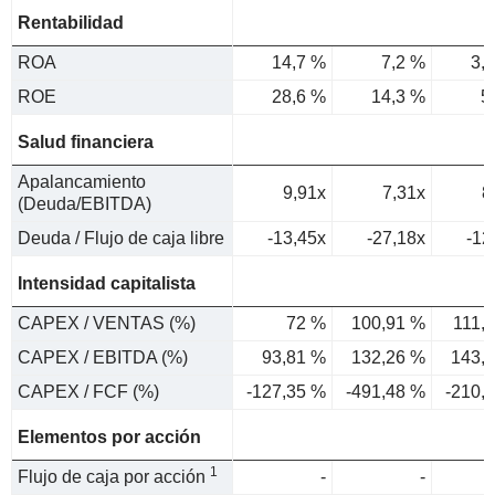
Rentabilidad
ROA
14,7 %
7,2 %
3,
ROE
28,6 %
14,3 %
5
Salud financiera
Apalancamiento
9,91x
7,31x
8
(Deuda/EBITDA)
Deuda / Flujo de caja libre
-13,45x
-27,18x
-12
Intensidad capitalista
CAPEX / VENTAS (%)
72 %
100,91 %
111,
CAPEX / EBITDA (%)
93,81 %
132,26 %
143,
CAPEX / FCF (%)
-127,35 %
-491,48 %
-210,
Elementos por acción
1
Flujo de caja por acción
-
-