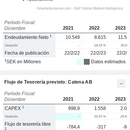
Período Fiscal:
2021
2022
2023
Diciembre
1
Endeudamiento Neto
10.549
8.615
11.55
Variación
-
-18,33 %
34,09
Fecha de publicación
22/2/22
22/2/23
22/2/2
1
SEK en Millones
Datos estimados
Flujo de Tesorería previsto: Catena AB
Período Fiscal:
2021
2022
2023
Diciembre
1
CAPEX
998,9
1.558
2.02
Variación
-
55,97 %
29,65
Flujo de tesorería libre
-784,4
-317
-95
1