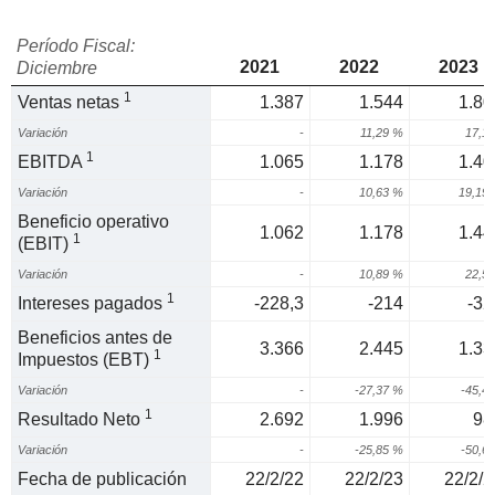
Período Fiscal:
2021
2022
2023
Diciembre
1
Ventas netas
1.387
1.544
1.80
Variación
-
11,29 %
17,1
1
EBITDA
1.065
1.178
1.40
Variación
-
10,63 %
19,19
Beneficio operativo
1.062
1.178
1.44
1
(EBIT)
Variación
-
10,89 %
22,5
1
Intereses pagados
-228,3
-214
-32
Beneficios antes de
3.366
2.445
1.33
1
Impuestos (EBT)
Variación
-
-27,37 %
-45,4
1
Resultado Neto
2.692
1.996
98
Variación
-
-25,85 %
-50,6
Fecha de publicación
22/2/22
22/2/23
22/2/2