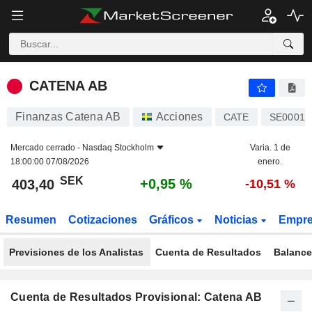
CATENA AB
403,40
kr
+0,95 %
CATENA AB
Finanzas Catena AB
Acciones
CATE
SE00016
Mercado cerrado -
Nasdaq Stockholm
Varia. 1 de
18:00:00 07/08/2026
enero.
SEK
+0,95 %
403,40
-10,51 %
Resumen
Cotizaciones
Gráficos
Noticias
Empr
Previsiones de los Analistas
Cuenta de Resultados
Balance
Cuenta de Resultados Provisional: Catena AB