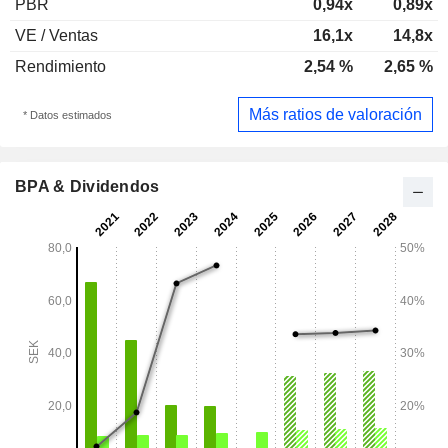
PBR
0,94x
0,89x
VE / Ventas
16,1x
14,8x
Rendimiento
2,54 %
2,65 %
Más ratios de valoración
* Datos estimados
BPA & Dividendos