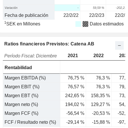
Variación
-
59,59 %
-202,21
Fecha de publicación
22/2/22
22/2/23
22/2/2
1
SEK en Millones
Datos estimados
Ratios financieros Previstos: Catena AB
2021
2022
202
Período Fiscal: Diciembre
Rentabilidad
Margen EBITDA (%)
76,75 %
76,3 %
77,
Margen EBIT (%)
76,57 %
76,3 %
79,
Margen EBT (%)
242,65 %
158,35 %
73,
Margen neto (%)
194,02 %
129,27 %
54,
Margen FCF (%)
-56,54 %
-20,53 %
-52,
FCF / Resultado neto (%)
-29,14 %
-15,88 %
-97,