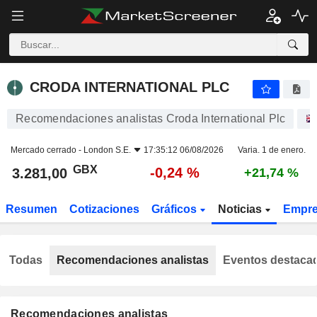
CRODA INTERNATIONAL PLC
3.281,00
p
-0,24 %
CRODA INTERNATIONAL PLC
Recomendaciones analistas Croda International Plc
Mercado cerrado -
London S.E.
17:35:12 06/08/2026
Varia. 1 de enero.
GBX
-0,24 %
3.281,00
+21,74 %
Resumen
Cotizaciones
Gráficos
Noticias
Empr
Todas
Recomendaciones analistas
Eventos destaca
Recomendaciones analistas