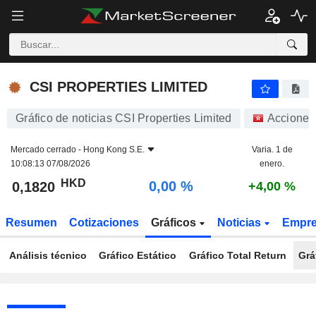
CSI PROPERTIES LIMITED
0,1820
$
0,00 %
CSI PROPERTIES LIMITED
Gráfico de noticias CSI Properties Limited
Acciones
Mercado cerrado -
Hong Kong S.E.
Varia. 1 de
10:08:13 07/08/2026
enero.
HKD
0,00 %
0,1820
+4,00 %
Resumen
Cotizaciones
Gráficos
Noticias
Empr
Análisis técnico
Gráfico Estático
Gráfico Total Return
Grá