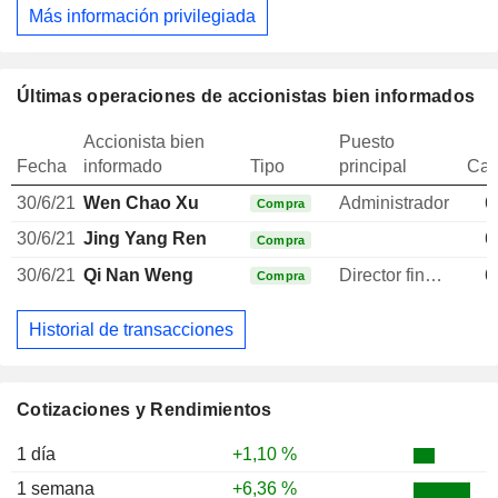
Más información privilegiada
Últimas operaciones de accionistas bien informados
Accionista bien
Puesto
Fecha
informado
Tipo
principal
Can
30/6/21
Wen Chao Xu
Administrador
6
Compra
30/6/21
Jing Yang Ren
6
Compra
30/6/21
Qi Nan Weng
Director financiero
6
Compra
Historial de transacciones
Cotizaciones y Rendimientos
1 día
+1,10 %
1 semana
+6,36 %