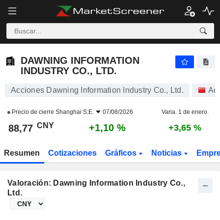
DAWNING INFORMATION INDUSTRY CO., LTD.
88,77
¥
+1,10 %
DAWNING INFORMATION
INDUSTRY CO., LTD.
Acciones Dawning Information Industry Co., Ltd.
Ac
Precio de cierre
Shanghai S.E.
07/08/2026
Varia. 1 de enero.
CNY
+1,10 %
88,77
+3,65 %
Resumen
Cotizaciones
Gráficos
Noticias
Empr
Valoración: Dawning Information Industry Co.,
Ltd.