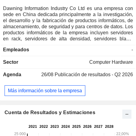
Dawning Information Industry Co Ltd es una empresa con
sede en China dedicada principalmente a la investigación,
el desarrollo y la fabricación de productos informáticos, de
almacenamiento, de seguridad y para centros de datos. Los
productos informáticos de la empresa incluyen servidores
en rack, servidores de alta densidad, servidores blade,
dispositivos hiperconvergentes y otros. Los productos de
Empleados
-
almacenamiento de la empresa incluyen la serie de
almacenamiento distribuido ParaStor y la serie de
Sector
Computer Hardware
almacenamiento centralizado totalmente flash FlashNexus,
entre otros. Los productos de seguridad de red de la
Agenda
26/08
Publicación de resultados - Q2 2026
empresa incluyen productos y soluciones de hardware y
software nacionales, tales como análisis de tráfico,
plataformas de seguridad de red y soluciones para la
Más información sobre la empresa
industria inteligente. Los servicios de computación en la
nube de la empresa incluyen servicios en la nube y
servicios de tecnología en la nube. La empresa también se
dedica a proporcionar soluciones térmicas para centros de
Cuenta de Resultados y Estimaciones
datos refrigerados por líquido, así como servicios integrales
de producción, suministro y soporte de aplicaciones de
potencia de computación de pila completa. La empresa
desarrolla su actividad principalmente en el mercado