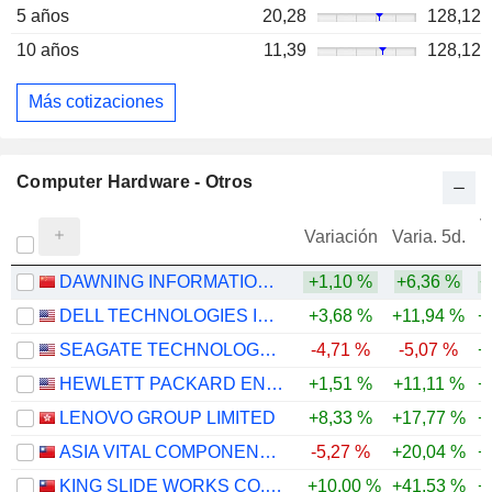
5 años
20,28
128,12
10 años
11,39
128,12
Más cotizaciones
Computer Hardware - Otros
V
Variación
Varia. 5d.
DAWNING INFORMATION INDUSTRY CO., LTD.
+1,10 %
+6,36 %
+
DELL TECHNOLOGIES INC.
+3,68 %
+11,94 %
+
SEAGATE TECHNOLOGY HOLDINGS PLC
-4,71 %
-5,07 %
+
HEWLETT PACKARD ENTERPRISE COMPANY
+1,51 %
+11,11 %
+
LENOVO GROUP LIMITED
+8,33 %
+17,77 %
+
ASIA VITAL COMPONENTS CO., LTD.
-5,27 %
+20,04 %
+
KING SLIDE WORKS CO., LTD.
+10,00 %
+41,53 %
+