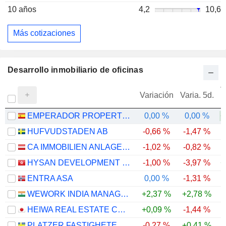
10 años
4,2
10,6
Más cotizaciones
Desarrollo inmobiliario de oficinas
V
Variación
Varia. 5d.
EMPERADOR PROPERTIES SOCIMI, S.A.
0,00 %
0,00 %
+
HUFVUDSTADEN AB
-0,66 %
-1,47 %
CA IMMOBILIEN ANLAGEN AG
-1,02 %
-0,82 %
HYSAN DEVELOPMENT COMPANY LIMITED
-1,00 %
-3,97 %
+
ENTRA ASA
0,00 %
-1,31 %
-
WEWORK INDIA MANAGEMENT LIMITED
+2,37 %
+2,78 %
HEIWA REAL ESTATE CO., LTD.
+0,09 %
-1,44 %
PLATZER FASTIGHETER HOLDING AB
-0,27 %
+0,41 %