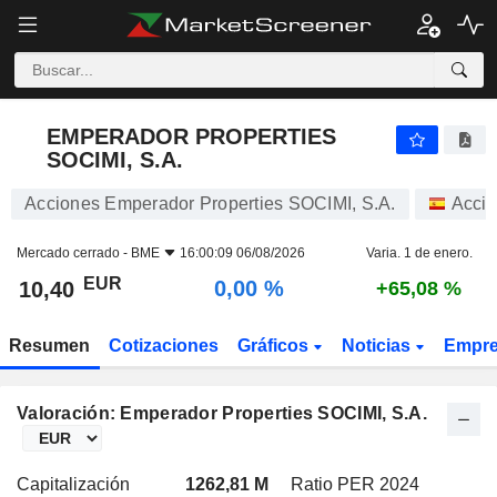
EMPERADOR PROPERTIES SOCIMI, S.A.
10,40
€
0,00 %
EMPERADOR PROPERTIES
SOCIMI, S.A.
Acciones Emperador Properties SOCIMI, S.A.
Acci
Mercado cerrado -
BME
16:00:09 06/08/2026
Varia. 1 de enero.
EUR
0,00 %
10,40
+65,08 %
Resumen
Cotizaciones
Gráficos
Noticias
Empr
Valoración: Emperador Properties SOCIMI, S.A.
Capitalización
1262,81 M
Ratio PER 2024