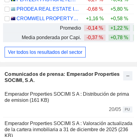
PRODEA REAL ESTATE INVESTMENT COMPANY SOCIÉTÉ ANONYME
-0,68 %
+5,80 %
-
CROMWELL PROPERTY GROUP
+1,16 %
+0,58 %
Promedio
-0,14 %
+1,22 %
Media ponderada por Capi.
-0,37 %
+0,78 %
Ver todos los resultados del sector
Comunicados de prensa: Emperador Properties
SOCIMI, S.A.
Emperador Properties SOCIMI S A : Distribución de prima
de emision (161 KB)
20/05
PU
Emperador Properties SOCIMI S A : Valoración actualizada
de la cartera inmobiliaria a 31 de diciembre de 2025 (236
KB)