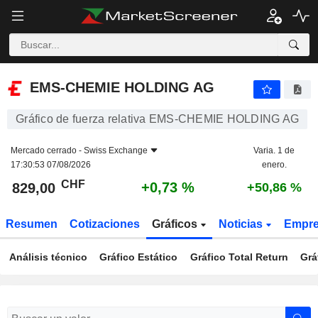
EMS-CHEMIE HOLDING AG
829,00
CHF
+0,73 %
EMS-CHEMIE HOLDING AG
Gráfico de fuerza relativa EMS-CHEMIE HOLDING AG
Mercado cerrado -
Swiss Exchange
Varia. 1 de
17:30:53 07/08/2026
enero.
CHF
+0,73 %
829,00
+50,86 %
Resumen
Cotizaciones
Gráficos
Noticias
Empr
Análisis técnico
Gráfico Estático
Gráfico Total Return
Grá