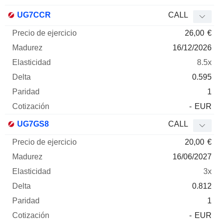
UG7CCR
CALL
26,00
€
16/12/2026
8.5x
0.595
1
-
EUR
UG7GS8
CALL
20,00
€
16/06/2027
3x
0.812
1
-
EUR