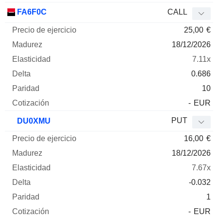
FA6F0C
CALL
25,00
€
18/12/2026
7.11x
0.686
10
-
EUR
PUT
DU0XMU
16,00
€
18/12/2026
7.67x
-0.032
1
-
EUR