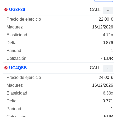
Precio
UG3F36
CALL
de
22,00
€
ejercicio
Madurez
Elasticidad
Delta
Mnemo
Tipo
Parida
16/12/2026
4.71x
0.876
1
-
EUR
UG4QSB
CALL
24,00
€
16/12/2026
6.33x
0.771
1
-
EUR