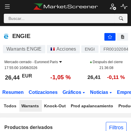
ENGIE
26,44
€
-1,05 %
ENGIE
Warrants ENGIE
Acciones
ENGI
FR001020848
Mercado cerrado -
Euronext Paris
Después del cierre
17:55:00 10/08/2026
21:36:08
EUR
-1,05 %
26,44
26,41
-0,11 %
Resumen
Cotizaciones
Gráficos
Noticias
Empr
Todos
Warrants
Knock-Out
Prod apalancamiento
Produ
Filtros
Productos derivados