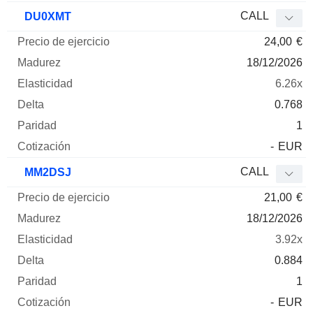
CALL
DU0XMT
24,00
€
18/12/2026
6.26x
0.768
1
-
EUR
CALL
MM2DSJ
21,00
€
18/12/2026
3.92x
0.884
1
-
EUR