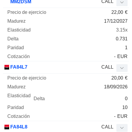
CALL
MM2DSM
22,00
€
17/12/2027
3.15x
0.731
1
-
EUR
FA84L7
CALL
20,00
€
18/09/2026
0
10
-
EUR
FA84L8
CALL