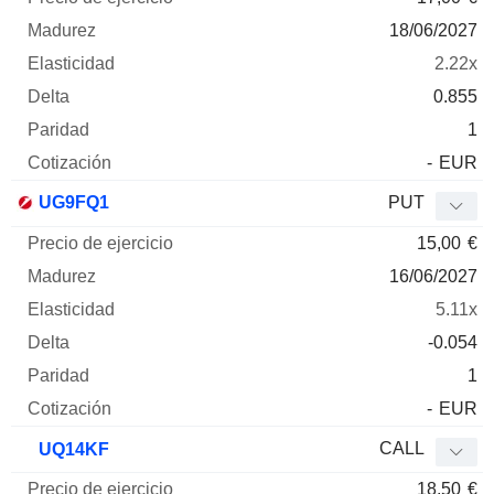
18/06/2027
2.22x
0.855
1
-
EUR
UG9FQ1
PUT
15,00
€
16/06/2027
5.11x
-0.054
1
-
EUR
CALL
UQ14KF
18,50
€