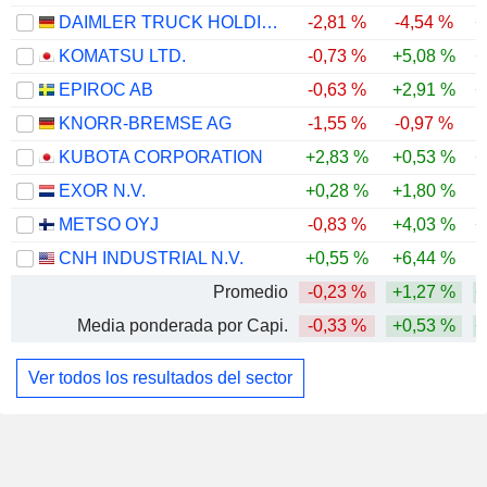
DAIMLER TRUCK HOLDING AG
-2,81 %
-4,54 %
+
KOMATSU LTD.
-0,73 %
+5,08 %
+
EPIROC AB
-0,63 %
+2,91 %
+
KNORR-BREMSE AG
-1,55 %
-0,97 %
KUBOTA CORPORATION
+2,83 %
+0,53 %
+
EXOR N.V.
+0,28 %
+1,80 %
-
METSO OYJ
-0,83 %
+4,03 %
+
CNH INDUSTRIAL N.V.
+0,55 %
+6,44 %
-
Promedio
-0,23 %
+1,27 %
+
Media ponderada por Capi.
-0,33 %
+0,53 %
+
Ver todos los resultados del sector