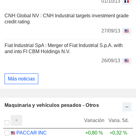
01/10/13
CNH Global NV : CNH Industrial targets investment grade
credit rating
27/09/13
Fiat Industrial SpA : Merger of Fiat Industrial S.p.A. with
and into FI CBM Holdings N.V.
26/09/13
Más noticias
Maquinaria y vehículos pesados - Otros
V
Variación
Varia. 5d.
PACCAR INC
+0,80 %
+0,32 %
+