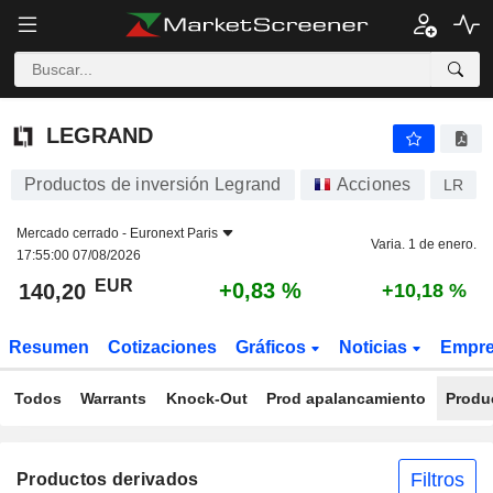
LEGRAND
140,20
€
+0,83 %
LEGRAND
Productos de inversión Legrand
Acciones
LR
Mercado cerrado -
Euronext Paris
Varia. 1 de enero.
17:55:00 07/08/2026
EUR
+0,83 %
140,20
+10,18 %
Resumen
Cotizaciones
Gráficos
Noticias
Empr
Todos
Warrants
Knock-Out
Prod apalancamiento
Produ
Filtros
Productos derivados