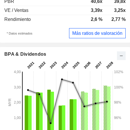
PBR
40,6x
39,8x
VE / Ventas
3,39x
3,25x
Rendimiento
2,6 %
2,77 %
Más ratios de valoración
* Datos estimados
BPA & Dividendos