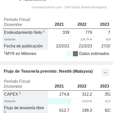
Período Fiscal:
2021
2022
2023
Diciembre
1
Endeudamiento Neto
339
779
70
Variación
-
129,79 %
-8,99
Fecha de publicación
22/2/22
21/2/23
27/2/2
1
MYR en Millones
Datos estimados
Flujo de Tesorería previsto: Nestlé (Malaysia)
Período Fiscal:
2021
2022
2023
Diciembre
1
CAPEX
274,8
312,2
352,
Variación
-
13,63 %
12,93
Flujo de tesorería libre
612,7
199,3
923,
1