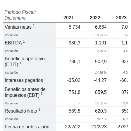
Período Fiscal:
2021
2022
2023
Diciembre
1
Ventas netas
5.734
6.664
7.05
Variación
-
16,23 %
5,8
1
EBITDA
980,3
1.101
1.15
Variación
-
12,35 %
4,46
Beneficio operativo
786,1
902,9
939,
1
(EBIT)
Variación
-
14,86 %
4,03
1
Intereses pagados
-35,02
-44,27
-60,3
Beneficios antes de
751,8
859,5
879,
1
Impuestos (EBT)
Variación
-
14,32 %
2,28
1
Resultado Neto
569,8
620,3
659,
Variación
-
8,87 %
6,37
Fecha de publicación
22/2/22
21/2/23
27/2/2