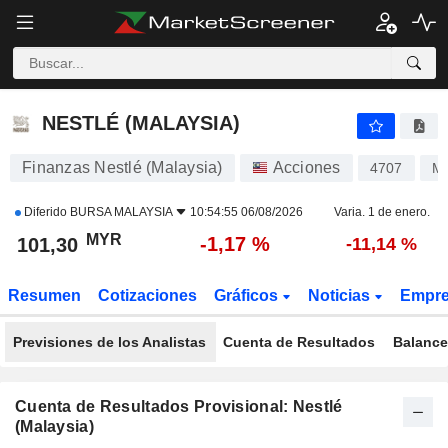
NESTLÉ (MALAYSIA)
101,30
RM
-1,17 %
NESTLÉ (MALAYSIA)
Finanzas Nestlé (Malaysia)
Acciones
4707
M
Diferido
BURSA MALAYSIA
10:54:55 06/08/2026
Varia. 1 de enero.
MYR
-1,17 %
101,30
-11,14 %
Resumen
Cotizaciones
Gráficos
Noticias
Empr
Previsiones de los Analistas
Cuenta de Resultados
Balance
Cuenta de Resultados Provisional: Nestlé
(Malaysia)