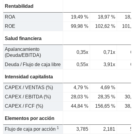
Rentabilidad
ROA
19,49 %
18,97 %
18,
ROE
99,98 %
102,62 %
101,
Salud financiera
Apalancamiento
0,35x
0,71x
0
(Deuda/EBITDA)
Deuda / Flujo de caja libre
0,55x
3,91x
0
Intensidad capitalista
CAPEX / VENTAS (%)
4,79 %
4,69 %
CAPEX / EBITDA (%)
28,03 %
28,35 %
30,
CAPEX / FCF (%)
44,84 %
156,65 %
38,
Elementos por acción
1
Flujo de caja por acción
3,785
2,181
5