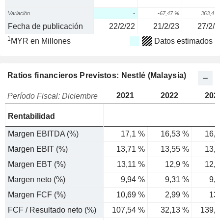
Variación
-
-67,47 %
363,41
Fecha de publicación
22/2/22
21/2/23
27/2/2
1
MYR en Millones
Datos estimados
Ratios financieros Previstos: Nestlé (Malaysia)
2021
2022
202
Período Fiscal: Diciembre
Rentabilidad
Margen EBITDA (%)
17,1 %
16,53 %
16,
Margen EBIT (%)
13,71 %
13,55 %
13,
Margen EBT (%)
13,11 %
12,9 %
12,
Margen neto (%)
9,94 %
9,31 %
9,
Margen FCF (%)
10,69 %
2,99 %
13
FCF / Resultado neto (%)
107,54 %
32,13 %
139,