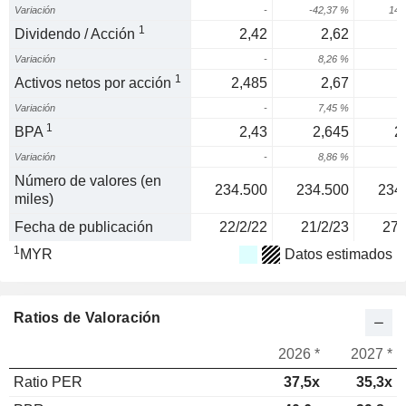
Variación
-
-42,37 %
149
1
Dividendo / Acción
2,42
2,62
Variación
-
8,26 %
2
1
Activos netos por acción
2,485
2,67
Variación
-
7,45 %
7
1
BPA
2,43
2,645
2
Variación
-
8,86 %
6
Número de valores (en
234.500
234.500
234
miles)
Fecha de publicación
22/2/22
21/2/23
27/
1
MYR
Datos estimados
Ratios de Valoración
2026 *
2027 *
Ratio PER
37,5x
35,3x