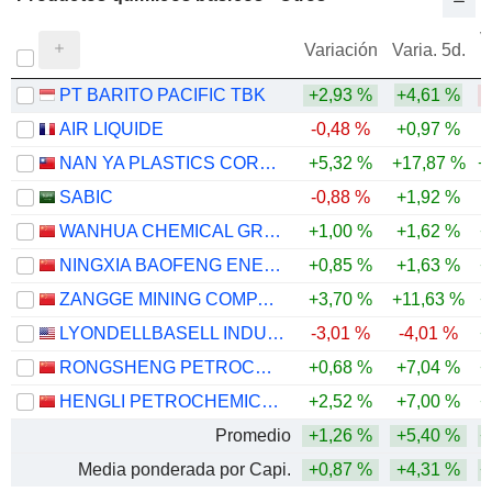
V
Variación
Varia. 5d.
PT BARITO PACIFIC TBK
+2,93 %
+4,61 %
-
AIR LIQUIDE
-0,48 %
+0,97 %
NAN YA PLASTICS CORPORATION
+5,32 %
+17,87 %
+
SABIC
-0,88 %
+1,92 %
-
WANHUA CHEMICAL GROUP CO., LTD.
+1,00 %
+1,62 %
+
NINGXIA BAOFENG ENERGY GROUP CO., LTD.
+0,85 %
+1,63 %
+
ZANGGE MINING COMPANY LIMITED
+3,70 %
+11,63 %
+
LYONDELLBASELL INDUSTRIES N.V.
-3,01 %
-4,01 %
+
RONGSHENG PETROCHEMICAL CO., LTD.
+0,68 %
+7,04 %
+
HENGLI PETROCHEMICAL CO.,LTD.
+2,52 %
+7,00 %
+
Promedio
+1,26 %
+5,40 %
+
Media ponderada por Capi.
+0,87 %
+4,31 %
+