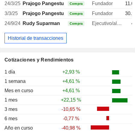
24/3/25
Prajogo Pangestu
Fundador
11.0
Compra
3/3/25
Prajogo Pangestu
Fundador
30.9
Compra
24/9/24
Rudy Suparman
Ejecutivo/alto directivo
4
Compra
Historial de transacciones
Cotizaciones y Rendimientos
1 día
+2,93 %
1 semana
+4,61 %
Mes en curso
+4,61 %
1 mes
+22,15 %
3 mes
-10,65 %
6 mes
-0,77 %
Año en curso
-40,98 %