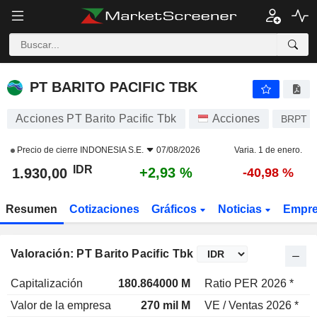
PT BARITO PACIFIC TBK
1.930,00
Rp
+2,93 %
PT BARITO PACIFIC TBK
Acciones PT Barito Pacific Tbk
Acciones
BRPT
Precio de cierre
INDONESIA S.E.
07/08/2026
Varia. 1 de enero.
IDR
+2,93 %
1.930,00
-40,98 %
Resumen
Cotizaciones
Gráficos
Noticias
Empr
Valoración: PT Barito Pacific Tbk
Capitalización
180.864000 M
Ratio PER 2026 *
Valor de la empresa
270 mil M
VE / Ventas 2026 *