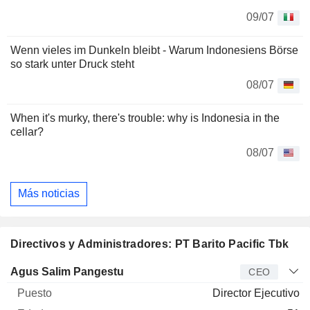
09/07
Wenn vieles im Dunkeln bleibt - Warum Indonesiens Börse
so stark unter Druck steht
08/07
When it's murky, there's trouble: why is Indonesia in the
cellar?
08/07
Más noticias
Directivos y Administradores: PT Barito Pacific Tbk
Director
Puesto
Edad
Desde
Agus Salim Pangestu
CEO
Director Ejecutivo