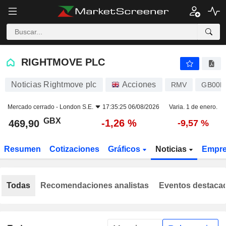
RIGHTMOVE PLC
469,90
p
-1,26 %
RIGHTMOVE PLC
Noticias Rightmove plc
Acciones
RMV
GB00B
Mercado cerrado -
London S.E.
17:35:25 06/08/2026
Varia. 1 de enero.
GBX
-1,26 %
469,90
-9,57 %
Resumen
Cotizaciones
Gráficos
Noticias
Empr
Todas
Recomendaciones analistas
Eventos destaca