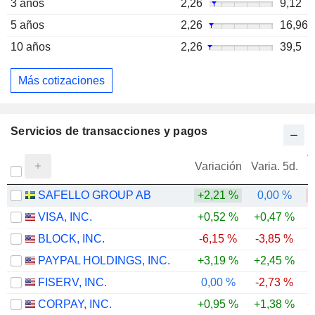
3 años
2,26
9,12
5 años
2,26
16,96
10 años
2,26
39,5
Más cotizaciones
Servicios de transacciones y pagos
V
Variación
Varia. 5d.
SAFELLO GROUP AB
+2,21 %
0,00 %
-
VISA, INC.
+0,52 %
+0,47 %
BLOCK, INC.
-6,15 %
-3,85 %
PAYPAL HOLDINGS, INC.
+3,19 %
+2,45 %
-
FISERV, INC.
0,00 %
-2,73 %
-
CORPAY, INC.
+0,95 %
+1,38 %
+