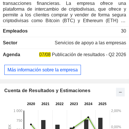
transacciones financieras. La empresa ofrece una
plataforma de intercambio de criptodivisas, que ofrece y
permite a los clientes comprar y vender de forma segura
criptodivisas como Bitcoin (BTC) y Ethereum (ETH) en
coronas suecas (SEK). La mayor parte de la base de
Empleados
30
clientes de Safello son clientes minoristas. Con sus
productos Safello Premium y Safello Business, la empresa
Sector
Servicios de apoyo a las empresas
presta servicios a particulares de alto patrimonio (HWNI) y a
empresas. Safello ofrece sus servicios de compra y venta de
Agenda
07/08
Publicación de resultados - Q2 2026
criptomonedas a través de diferentes plataformas y
productos. Tres de ellos son específicos de la plataforma y
tres son específicos del público objetivo.
Más información sobre la empresa
Cuenta de Resultados y Estimaciones