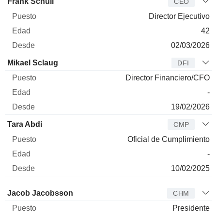
Director
Puesto
Edad
Desde
Frank Schuil
CEO
Director Ejecutivo
42
02/03/2026
Mikael Sclaug
DFI
Director Financiero/CFO
-
19/02/2026
Tara Abdi
CMP
Oficial de Cumplimiento
-
10/02/2025
Administrador
Puesto
Edad
Desde
Jacob Jacobsson
CHM
Presidente