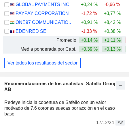
GLOBAL PAYMENTS INC.
+0,24 %
-0,66 %
+
PAYPAY CORPORATION
-1,72 %
+3,77 %
ONE97 COMMUNICATIONS LIMITED
+0,91 %
+8,42 %
+
EDENRED SE
-1,33 %
+0,38 %
+
Promedio
+0,14 %
+1,11 %
Media ponderada por Capi.
+0,39 %
+0,13 %
Ver todos los resultados del sector
Recomendaciones de los analistas: Safello Group
AB
Redeye inicia la cobertura de Safello con un valor
motivado de 7,6 coronas suecas por acción en el caso
base
17/12/24
FW