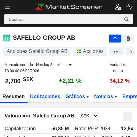
SAFELLO GROUP AB
2,780
kr
+2,21 %
SAFELLO GROUP AB
Acciones Safello Group AB
Acciones
SFL
SE
Mercado cerrado -
Nasdaq Stockholm
Varia. 1 de
18:00:00 06/08/2026
enero.
SEK
+2,21 %
2,780
-34,12 %
Resumen
Cotizaciones
Gráficos
Noticias
Empr
Valoración: Safello Group AB
Capitalización
56,85 M
Ratio PER 2024
13,8x