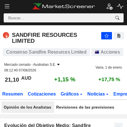
SANDFIRE RESOURCES LIMITED
21,10
$
+1,15 %
SANDFIRE RESOURCES
LIMITED
Consenso Sandfire Resources Limited
Acciones
Mercado cerrado -
Australian S.E.
Varia. 1 de enero.
08:12:40 07/08/2026
AUD
+1,15 %
21,10
+17,75 %
Resumen
Cotizaciones
Gráficos
Noticias
Empr
Opinión de los Analistas
Revisiones de las previsiones
Evolución del Objetivo Medio: Sandfire