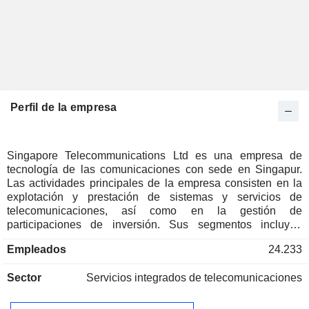
Perfil de la empresa
Singapore Telecommunications Ltd es una empresa de
tecnología de las comunicaciones con sede en Singapur.
Las actividades principales de la empresa consisten en la
explotación y prestación de sistemas y servicios de
telecomunicaciones, así como en la gestión de
participaciones de inversión. Sus segmentos incluyen
Optus, Singtel Singapore y NCS. El segmento de Optus
Empleados
24.233
ofrece servicios de telefonía móvil, venta de equipos,
telefonía fija y datos, satélite, servicios gestionados,
Sector
Servicios integrados de telecomunicaciones
tecnología de la información y la comunicación (TIC),
computación en la nube y ciberseguridad en Australia.
Singtel Singapore ofrece servicios de telefonía móvil,