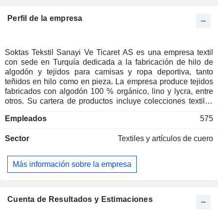
Perfil de la empresa
Soktas Tekstil Sanayi Ve Ticaret AS es una empresa textil
con sede en Turquía dedicada a la fabricación de hilo de
algodón y tejidos para camisas y ropa deportiva, tanto
teñidos en hilo como en pieza. La empresa produce tejidos
fabricados con algodón 100 % orgánico, lino y lycra, entre
otros. Su cartera de productos incluye colecciones textiles
como Varsity, para diseños deportivos; Classic, que utiliza
Empleados
575
hilos de doble torsión y compactos y puede emplearse para
diseños clásicos; Casual, para ropa de ocio; Grace
Sector
Textiles y artículos de cuero
Ladieswear, una línea textil dirigida a las mujeres; Blanc
Des Blancs, una colección de tejidos blancos, y Black Is
Black, una colección de tejidos negros. Además de su
Más información sobre la empresa
colección principal, la empresa ofrece también programas
de servicios como Fast Forward, Regency y 200/2. En julio
de 2014, la empresa vendió su participación del 99,9 % en
Moova Gida Sanayi ve Ticaret AS a Tat Gida Sanayi AS.
Cuenta de Resultados y Estimaciones