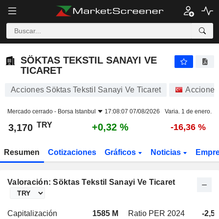
SÖKTAS TEKSTIL SANAYI VE TICARET
3,170
₺
+0,32 %
SÖKTAS TEKSTIL SANAYI VE
TICARET
Acciones Söktas Tekstil Sanayi Ve Ticaret
Acciones
Mercado cerrado -
Borsa Istanbul
17:08:07 07/08/2026
Varia. 1 de enero.
TRY
+0,32 %
3,170
-16,36 %
Resumen
Cotizaciones
Gráficos
Noticias
Empr
Valoración: Söktas Tekstil Sanayi Ve Ticaret
Capitalización
1585 M
Ratio PER 2024
-2,5