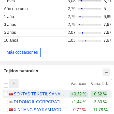
1 mes
3,08
3,71
Año en curso
2,79
5
1 año
2,79
6,85
3 años
2,79
7,67
5 años
2,07
7,67
10 años
1,03
7,67
Más cotizaciones
Tejidos naturales
V
Variación
Varia. 5d.
SÖKTAS TEKSTIL SANAYI VE TICARET
+0,32 %
+0,32 %
-
DI DONG IL CORPORATION
+1,44 %
+3,80 %
-
XINJIANG SAYRAM MODERN AGRICULTURE CO., LTD
-0,77 %
+11,78 %
-