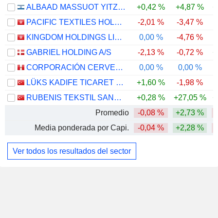
ALBAAD MASSUOT YITZHAK LTD
+0,42 %
+4,87 %
+
PACIFIC TEXTILES HOLDINGS LIMITED
-2,01 %
-3,47 %
-
KINGDOM HOLDINGS LIMITED
0,00 %
-4,76 %
GABRIEL HOLDING A/S
-2,13 %
-0,72 %
+
CORPORACIÓN CERVESUR S.A.A.
0,00 %
0,00 %
LÜKS KADIFE TICARET VE SANAYI
+1,60 %
-1,98 %
RUBENIS TEKSTIL SANAYI TICARET
+0,28 %
+27,05 %
+
Promedio
-0,08 %
+2,73 %
Media ponderada por Capi.
-0,04 %
+2,28 %
-
Ver todos los resultados del sector