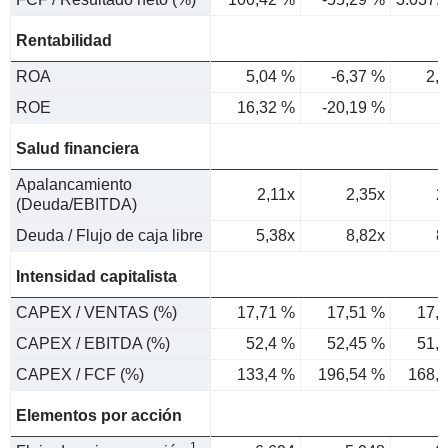
Rentabilidad
ROA
5,04 %
-6,37 %
2,
ROE
16,32 %
-20,19 %
Salud financiera
Apalancamiento
2,11x
2,35x
2
(Deuda/EBITDA)
Deuda / Flujo de caja libre
5,38x
8,82x
8
Intensidad capitalista
CAPEX / VENTAS (%)
17,71 %
17,51 %
17,
CAPEX / EBITDA (%)
52,4 %
52,45 %
51,
CAPEX / FCF (%)
133,4 %
196,54 %
168,
Elementos por acción
1