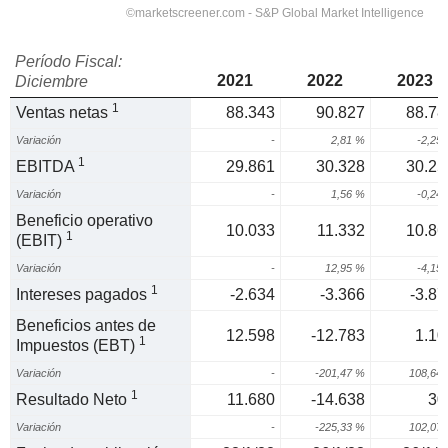
Período Fiscal:
2021
2022
2023
Diciembre
1
Ventas netas
88.343
90.827
88.78
Variación
-
2,81 %
-2,25
1
EBITDA
29.861
30.328
30.25
Variación
-
1,56 %
-0,24
Beneficio operativo
10.033
11.332
10.86
1
(EBIT)
Variación
-
12,95 %
-4,15
1
Intereses pagados
-2.634
-3.366
-3.87
Beneficios antes de
12.598
-12.783
1.10
1
Impuestos (EBT)
Variación
-
-201,47 %
108,64
1
Resultado Neto
11.680
-14.638
30
Variación
-
-225,33 %
102,07