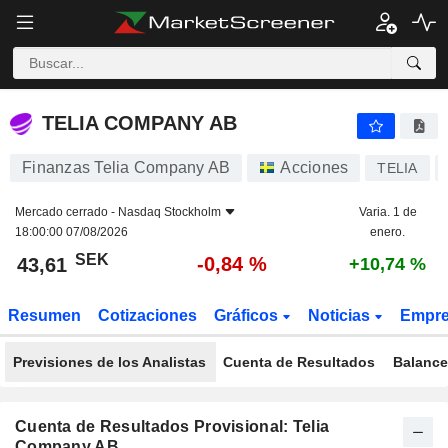
TELIA COMPANY AB
43,61
kr
-0,84 %
TELIA COMPANY AB
Finanzas Telia Company AB
Acciones
TELIA
Mercado cerrado -
Nasdaq Stockholm
Varia. 1 de
18:00:00 07/08/2026
enero.
SEK
-0,84 %
43,61
+10,74 %
Resumen
Cotizaciones
Gráficos
Noticias
Empr
Previsiones de los Analistas
Cuenta de Resultados
Balance
Cuenta de Resultados Provisional: Telia
Company AB