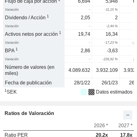
Flujo de caja por acción
6,694
5,948
6
Variación
-
-11,15 %
5
1
Dividendo / Acción
2,05
2
Variación
-
-2,44 %
1
Activos netos por acción
19,74
16,34
Variación
-
-17,23 %
-16
1
BPA
2,86
-3,63
Variación
-
-226,92 %
10
Número de valores (en
4.089.632
3.932.109
3.932
miles)
Fecha de publicación
28/1/22
26/1/23
26/
1
SEK
Datos estimados
Ratios de Valoración
2026 *
2027 *
Ratio PER
20,2x
17,8x