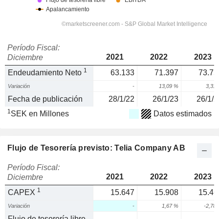
Período Fiscal:
2021
2022
2023
Diciembre
1
Endeudamiento Neto
63.133
71.397
73.75
Variación
-
13,09 %
3,31
Fecha de publicación
28/1/22
26/1/23
26/1/2
1
SEK en Millones
Datos estimados
Flujo de Tesorería previsto: Telia Company AB
Período Fiscal:
2021
2022
2023
Diciembre
1
CAPEX
15.647
15.908
15.46
Variación
-
1,67 %
-2,78
Flujo de tesorería libre