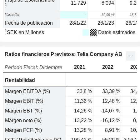
11.729
8.094
9.20
1
Variación
-
-30,99 %
13,71
Fecha de publicación
28/1/22
26/1/23
26/1/2
1
SEK en Millones
Datos estimados
Ratios financieros Previstos: Telia Company AB
2021
2022
202
Período Fiscal: Diciembre
Rentabilidad
Margen EBITDA (%)
33,8 %
33,39 %
34,
Margen EBIT (%)
11,36 %
12,48 %
12,
Margen EBT (%)
14,26 %
-14,07 %
1,
Margen neto (%)
13,22 %
-16,12 %
0,
Margen FCF (%)
13,28 %
8,91 %
10,
FCF / Resultado neto (%)
100,42 %
-55,29 %
3.037,