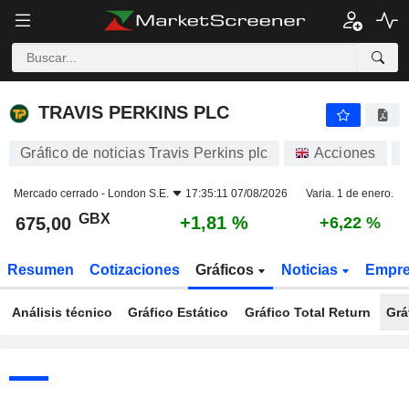
TRAVIS PERKINS PLC
675,00
p
+1,81 %
TRAVIS PERKINS PLC
Gráfico de noticias Travis Perkins plc
Acciones
Mercado cerrado -
London S.E.
17:35:11 07/08/2026
Varia. 1 de enero.
GBX
+1,81 %
675,00
+6,22 %
Resumen
Cotizaciones
Gráficos
Noticias
Empr
Análisis técnico
Gráfico Estático
Gráfico Total Return
Grá