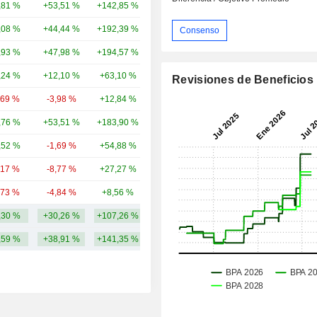
,81 %
+53,51 %
+142,85 %
336 mil M
,08 %
+44,44 %
+192,39 %
313 mil M
Consenso
,93 %
+47,98 %
+194,57 %
224 mil M
,24 %
+12,10 %
+63,10 %
187 mil M
Revisiones de Beneficios
,69 %
-3,98 %
+12,84 %
59,4 mil M
,76 %
+53,51 %
+183,90 %
29,09 mil M
,52 %
-1,69 %
+54,88 %
28,27 mil M
,17 %
-8,77 %
+27,27 %
26,86 mil M
,73 %
-4,84 %
+8,56 %
24,51 mil M
,30 %
+30,26 %
+107,26 %
125,59 mil M
,59 %
+38,91 %
+141,35 %