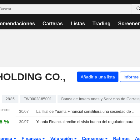
omendaciones
Carteras
Listas
Trading
Screener
HOLDING CO.,
Añadir a una lista
Informe
2885
TW0002885001
Banca de Inversiones y Servicios de Correta
e enero.
30/07
La filial de Yuanta Financial constituirá una sociedad de gestión de activos
26 %
30/07
Yuanta Financial recibe el visto bueno del regulador para la adquisición de Yuanta Securities
presa
Finanzas
Valoración
Consenso
Ratings
A