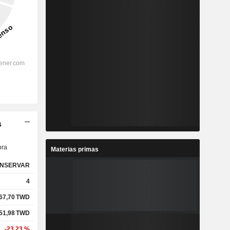
s
ra
Materias primas
NSERVAR
4
67,70
TWD
51,98
TWD
-23,23 %