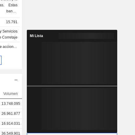
as. Estas
, banca,
e crédito,
15.791
tal riesgo,
as (previa
y Servicios
actividades
Mi Lista
e Corretaje
ciero. Las
ndo considerable
ales de la
seguros de
ciación de
de negocio
ntinental,
Volumen
13.748.095
26.961.877
16.914.031
36.549.901