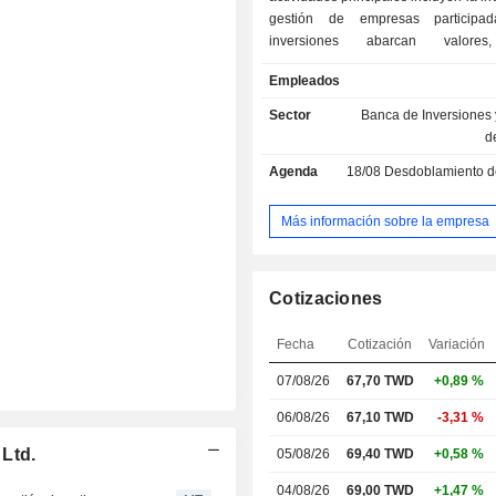
gestión de empresas participad
inversiones abarcan valores
financiación de efectos, tarjetas d
Empleados
fideicomisos, seguros, futuros, capi
instituciones financieras extranjer
Sector
Banca de Inversiones 
autorización reglamentaria) y otras 
d
relacionadas con el sector finan
Agenda
18/08
Desdoblamiento de acciones/divide
principales operaciones comerci
empresa incluyen valores, banca, 
vida, fondos de inversión y nego
Más información sobre la empresa
futuros. Sus principales áreas 
abarcan Taiwán, Hong Kong, China co
Tailandia y otros países y regiones.
Cotizaciones
Fecha
Cotización
Variación
07/08/26
67,70 TWD
+0,89 %
06/08/26
67,10 TWD
-3,31 %
 Ltd.
05/08/26
69,40 TWD
+0,58 %
04/08/26
69,00 TWD
+1,47 %