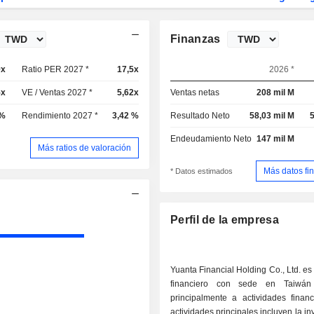
Finanzas
9x
Ratio PER 2027 *
17,5x
2026 *
5x
VE / Ventas 2027 *
5,62x
Ventas netas
208 mil M
 %
Rendimiento 2027 *
3,42 %
Resultado Neto
58,03 mil M
5
Endeudamiento Neto
147 mil M
Más ratios de valoración
Más datos fi
* Datos estimados
Perfil de la empresa
Yuanta Financial Holding Co., Ltd. es
financiero con sede en Taiwán
principalmente a actividades financ
actividades principales incluyen la in