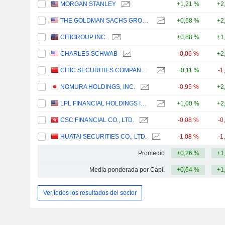
MORGAN STANLEY
+1,21 %
+2
THE GOLDMAN SACHS GROUP, INC.
+0,68 %
+2
CITIGROUP INC.
+0,88 %
+1
CHARLES SCHWAB
-0,06 %
+2
CITIC SECURITIES COMPANY LIMITED
+0,11 %
-1
NOMURA HOLDINGS, INC.
-0,95 %
+2
LPL FINANCIAL HOLDINGS INC.
+1,00 %
+2
CSC FINANCIAL CO., LTD.
-0,08 %
-0
HUATAI SECURITIES CO., LTD.
-1,08 %
-1
Promedio
+0,26 %
+1
Media ponderada por Capi.
+0,64 %
+1
Ver todos los resultados del sector