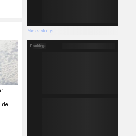
Más rankings
Rankings
or
s de