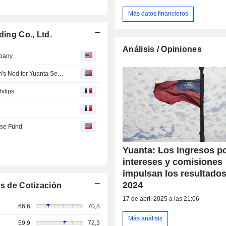
Más datos financieros
ding Co., Ltd.
Análisis / Opiniones
mpany
Yuanta Financial Gets Financial Supervisory Commission's Nod for Yuanta Securities Acquisition
hilips
ese Fund
Yuanta: Los ingresos p
intereses y comisiones
impulsan los resultado
2024
s de Cotización
17 de abril 2025 a las 21:06
66,6
70,8
Más análisis
59,9
72,3