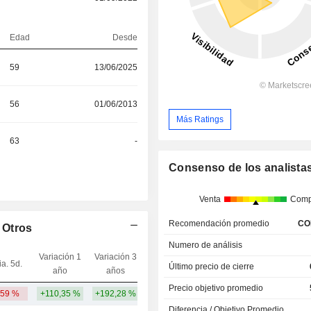
Edad
Desde
59
13/06/2025
56
01/06/2013
Más Ratings
63
-
Consenso de los analista
Venta
Comp
Recomendación promedio
CO
 Otros
Numero de análisis
Variación 1
Variación 3
ia. 5d.
Capi.($)
Último precio de cierre
año
años
Precio objetivo promedio
,59 %
+110,35 %
+192,28 %
27,71 mil M
Diferencia / Objetivo Promedio