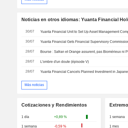
Noticias en otros idiomas: Yuanta Financial Hol
30/07
Yuanta Financial Unit to Set Up Asset Management Co
30/07
28/07
Bourse : Safran et Orange assurent, pas Biomérieux ni P
28/07
L'ombre d'un doute (épisode V)
28/07
Yuanta Financial Cancels Planned Investment in Japan
Más noticias
Cotizaciones y Rendimientos
Extremo
1 día
+0,89 %
1 semana
1 semana
-0,59 %
1 mes