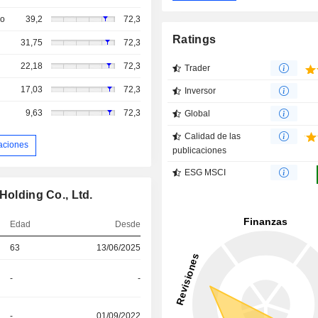
so
39,2
72,3
Ratings
31,75
72,3
22,18
72,3
Trader
17,03
72,3
Inversor
9,63
72,3
Global
Calidad de las
aciones
publicaciones
ESG MSCI
Holding Co., Ltd.
Edad
Desde
63
13/06/2025
-
-
-
01/09/2022