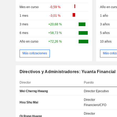
Mes en curso
-0,59 %
Año en cur
1 mes
-3,01 %
1 año
3 mes
+20,68 %
3 años
6 mes
+58,73 %
5 años
Año en curso
+72,26 %
10 años
Más cotizaciones
Más cotiz
Directivos y Administradores: Yuanta Financial 
Director
Puesto
Wei Cherng Hwang
Director Ejecutivo
Director
Hsu Shu Mai
Financiero/CFO
Director
Qi Rong Huang