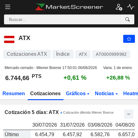
ATX
6.744,66
PTS
ATX
Cotizaciones ATX
Índice
ATX
AT0000999982
Mercado cerrado - Wiener Boerse
17:50:01 06/08/2026
Varia. 1 de enero.
PTS
+0,61 %
6.744,66
+26,88 %
Resumen
Cotizaciones
Gráficos
Noticias
Heat
Cotización 5 días: ATX
Cotización diferida Wiener Boerse
30/07/2026
31/07/2026
03/08/2026
04/08/202
Último
6.454,79
6.457,92
6.582,76
6.657,01