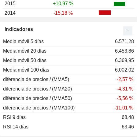
2015
+10,97 %
2014
-15,18 %
2013
+6,05 %
Indicadores
2012
+26,94 %
Media móvil 5 días
2011
-34,87 %
6.571,28
Media móvil 20 días
2010
+16,39 %
6.453,86
Media móvil 50 días
2009
+42,54 %
6.369,95
Media móvil 100 días
2008
-61,20 %
6.002,02
diferencia de precios / (MMA5)
2007
+1,11 %
-2,57 %
diferencia de precios / (MMA20)
2006
+21,72 %
-4,31 %
diferencia de precios / (MMA50)
2005
+50,82 %
-5,56 %
diferencia de precios / (MMA100)
2004
+57,36 %
-11,01 %
RSI 9 días
2003
+34,36 %
68,48
RSI 14 días
2002
+0,85 %
63,46
2001
+6,25 %