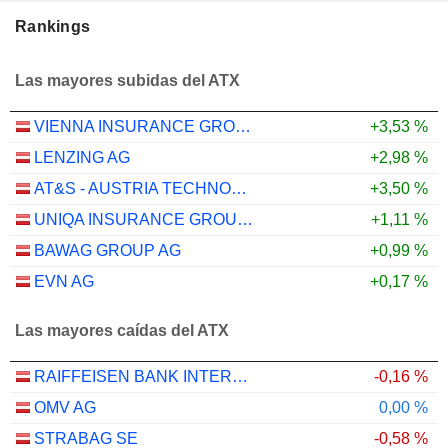
Rankings
Las mayores subidas del ATX
VIENNA INSURANCE GROUP AG
+3,53 %
LENZING AG
+2,98 %
AT&S - AUSTRIA TECHNOLOGIE & SYSTEMTECHNIK AKTIENGESELLSCHAFT
+3,50 %
UNIQA INSURANCE GROUP AG
+1,11 %
BAWAG GROUP AG
+0,99 %
EVN AG
+0,17 %
Las mayores caídas del ATX
RAIFFEISEN BANK INTERNATIONAL AG
-0,16 %
OMV AG
0,00 %
STRABAG SE
-0,58 %