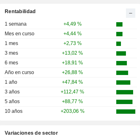
2000
-10,40 %
Rentabilidad
1999
+6,87 %
1 semana
+4,49 %
1998
-13,45 %
Mes en curso
+4,44 %
1997
+13,57 %
1 mes
+2,73 %
1996
+18,80 %
3 mes
+13,02 %
1995
-9,05 %
6 mes
+18,91 %
1994
-6,51 %
Año en curso
+26,88 %
1993
+50,97 %
1 año
+47,84 %
1992
-15,35 %
3 años
+112,47 %
5 años
+88,77 %
10 años
+203,06 %
Variaciones de sector