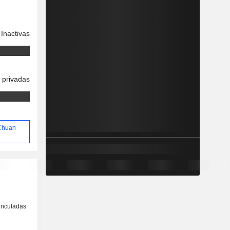
Inactivas
 privadas
 Chuan
inculadas
o