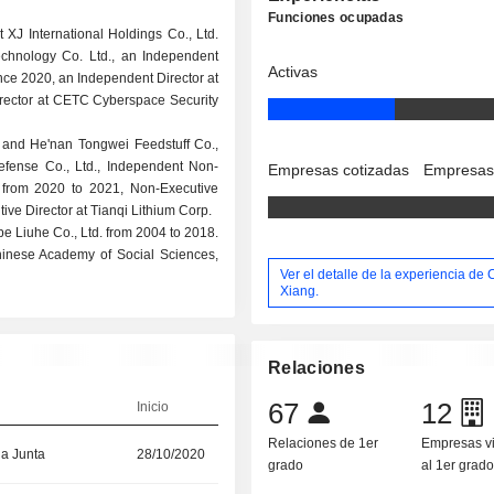
Funciones ocupadas
 XJ International Holdings Co., Ltd.
chnology Co. Ltd., an Independent
Activas
nce 2020, an Independent Director at
rector at CETC Cyberspace Security
. and He'nan Tongwei Feedstuff Co.,
efense Co., Ltd., Independent Non-
Empresas cotizadas
Empresas
 from 2020 to 2021, Non-Executive
ve Director at Tianqi Lithium Corp.
e Liuhe Co., Ltd. from 2004 to 2018.
hinese Academy of Social Sciences,
Ver el detalle de la experiencia de
Xiang.
Relaciones
67
12
Inicio
Relaciones de 1er
Empresas v
la Junta
28/10/2020
grado
al 1er grad