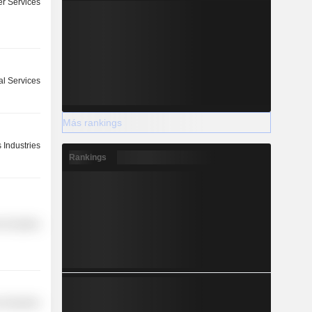
r Services
l Services
Más rankings
 Industries
Rankings
-Durables
 Industries