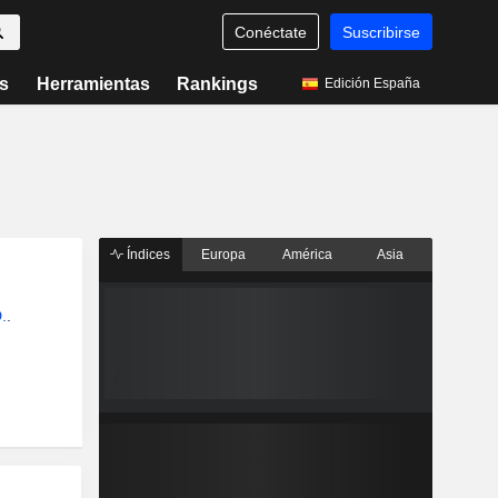
Conéctate
Suscribirse
s
Herramientas
Rankings
Edición España
Índices
Europa
América
Asia
.
.