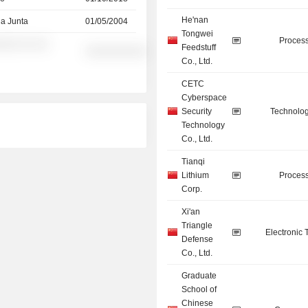
He'nan
la Junta
01/05/2004
Tongwei
Process
░░░ ░░ ░░
Feedstuff
░░░░░░░░░░
Co., Ltd.
CETC
Cyberspace
Security
Technolog
Technology
Co., Ltd.
Tianqi
Lithium
Process
Corp.
Xi'an
Triangle
Electronic
Defense
Co., Ltd.
Graduate
School of
Chinese