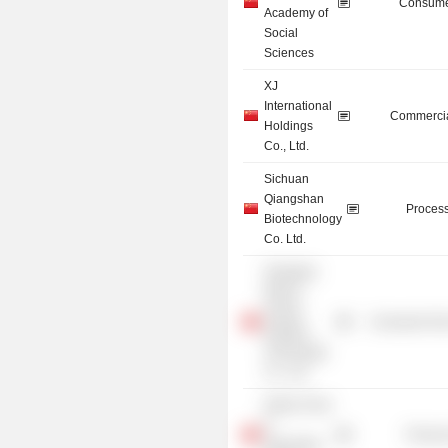
Consume
Academy of
Social
Sciences
XJ
International
Commercia
Holdings
Co., Ltd.
Sichuan
Qiangshan
Process
Biotechnology
Co. Ltd.
Shanghai
Menon
Animal
Consumer Non
Nutrition
Technology
Co., Ltd.
Dekon Food
&
Process
Agriculture