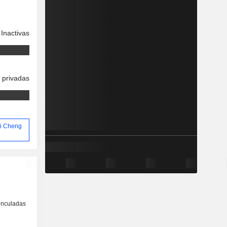
Inactivas
 privadas
 Ji Cheng
inculadas
o