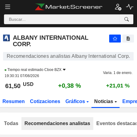
ALBANY INTERNATIONAL CORP.
61,50
$
+0,38 %
ALBANY INTERNATIONAL
CORP.
Recomendaciones analistas Albany International Corp.
Tiempo real estimado
Cboe BZX
Varia. 1 de enero.
19:30:31 07/08/2026
USD
+0,38 %
61,50
+21,01 %
Resumen
Cotizaciones
Gráficos
Noticias
Empr
Todas
Recomendaciones analistas
Eventos destaca