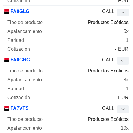
-
EUR
FA0GLG
CALL
Productos Exóticos
5x
1
-
EUR
FA0GRG
CALL
Productos Exóticos
8x
1
-
EUR
FA7VFS
CALL
Productos Exóticos
10x