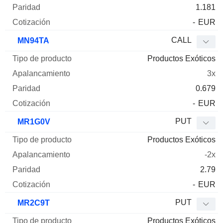
1.181
-
EUR
CALL
MN94TA
Productos Exóticos
3x
0.679
-
EUR
PUT
MR1G0V
Productos Exóticos
-2x
2.79
-
EUR
PUT
MR2C9T
Productos Exóticos