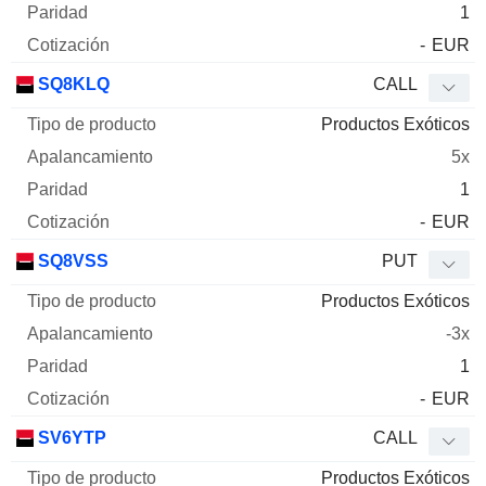
1
-
EUR
SQ8KLQ
CALL
Productos Exóticos
5x
1
-
EUR
SQ8VSS
PUT
Productos Exóticos
-3x
1
-
EUR
SV6YTP
CALL
Productos Exóticos