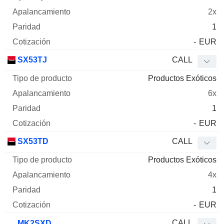
2x
1
-
EUR
SX53TJ
CALL
Productos Exóticos
6x
1
-
EUR
SX53TD
CALL
Productos Exóticos
4x
1
-
EUR
CALL
MK2SXD