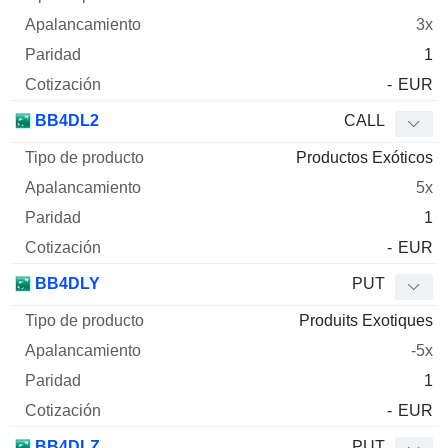
3x
1
-
EUR
BB4DL2
CALL
Productos Exóticos
5x
1
-
EUR
BB4DLY
PUT
Produits Exotiques
-5x
1
-
EUR
BB4DLZ
PUT