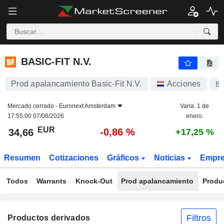
BASIC-FIT N.V.
34,66
€
-0,86 %
BASIC-FIT N.V.
Prod apalancamiento Basic-Fit N.V.
Acciones
BF
Mercado cerrado -
Euronext Amsterdam
Varia. 1 de
17:55:00 07/08/2026
enero.
EUR
-0,86 %
34,66
+17,25 %
Resumen
Cotizaciones
Gráficos
Noticias
Empr
Todos
Warrants
Knock-Out
Prod apalancamiento
Produ
Filtros
Productos derivados