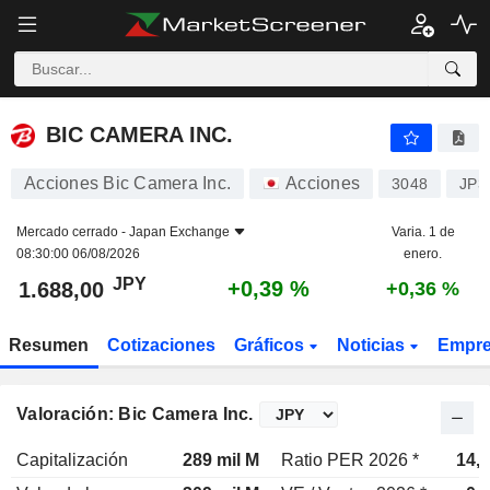
BIC CAMERA INC.
1.688,00
¥
+0,39 %
BIC CAMERA INC.
Acciones Bic Camera Inc.
Acciones
3048
JP3
Mercado cerrado -
Japan Exchange
Varia. 1 de
08:30:00 06/08/2026
enero.
JPY
+0,39 %
1.688,00
+0,36 %
Resumen
Cotizaciones
Gráficos
Noticias
Empr
Valoración: Bic Camera Inc.
Capitalización
289 mil M
Ratio PER 2026 *
14,