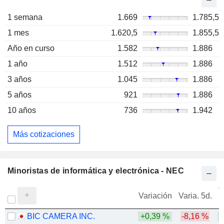
1 semana
1.669
1.785,5
1 mes
1.620,5
1.855,5
Año en curso
1.582
1.886
1 año
1.512
1.886
3 años
1.045
1.886
5 años
921
1.886
10 años
736
1.942
Más cotizaciones
Minoristas de informática y electrónica - NEC
V
Variación
Varia. 5d.
BIC CAMERA INC.
+0,39 %
-8,16 %