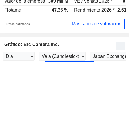
Valor de la empresa
309 mil M
VE / Ventas 2026 *
0,
Flotante
47,35 %
Rendimiento 2026 *
2,61
Más ratios de valoración
* Datos estimados
Gráfico: Bic Camera Inc.