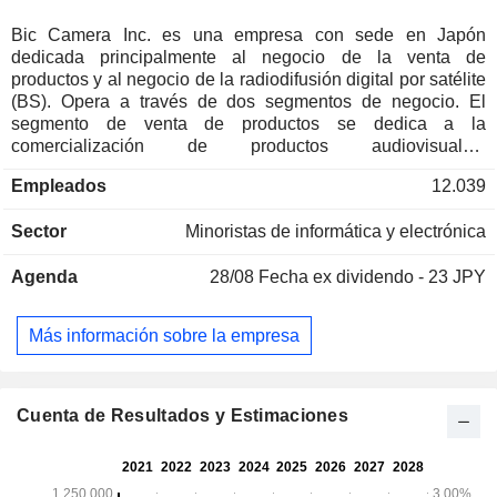
Bic Camera Inc. es una empresa con sede en Japón
dedicada principalmente al negocio de la venta de
productos y al negocio de la radiodifusión digital por satélite
(BS). Opera a través de dos segmentos de negocio. El
segmento de venta de productos se dedica a la
comercialización de productos audiovisuales,
electrodomésticos y equipos de información y
Empleados
12.039
comunicación. El segmento de radiodifusión digital por
satélite (BS) emite televisión a través de la tecnología digital
Sector
Minoristas de informática y electrónica
de alta definición BS. Su actividad principal es la venta de
productos audiovisuales, tales como cámaras, televisores y
Agenda
28/08
Fecha ex dividendo - 23 JPY
grabadoras/videocámaras; electrodomésticos, como
frigoríficos, lavadoras, aparatos de cocina y
electrodomésticos de temporada; equipos de información y
Más información sobre la empresa
comunicación, como ordenadores personales, periféricos
informáticos y teléfonos móviles, así como otros productos.
Gestiona tiendas bajo las marcas Bic Camera, Kojima x Bic
Camera, Sofmap, Janpara y otras. También gestiona una
Cuenta de Resultados y Estimaciones
tienda en línea. A través de sus filiales, opera además
negocios de agencia de venta de teléfonos móviles,
publicidad radiofónica, logística y otros.