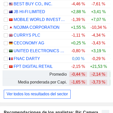
BEST BUY CO., INC.
-4,46 %
-7,61 %
+
JB HI-FI LIMITED
+2,88 %
+3,41 %
-
MOBILE WORLD INVESTMENT CORPORATION
-1,39 %
+7,07 %
NOJIMA CORPORATION
+1,55 %
-10,34 %
+
CURRYS PLC
-1,11 %
-4,34 %
+
CECONOMY AG
+0,25 %
-3,43 %
-
UNITED ELECTRONICS COMPANY
-0,80 %
+3,19 %
-
FNAC DARTY
0,00 %
-0,29 %
+
FPT DIGITAL RETAIL
-2,15 %
+21,53 %
Promedio
-0,44 %
-2,14 %
Media ponderada por Capi.
-1,65 %
-3,73 %
Ver todos los resultados del sector
Recomendaciones de los analistas: Bic Camera