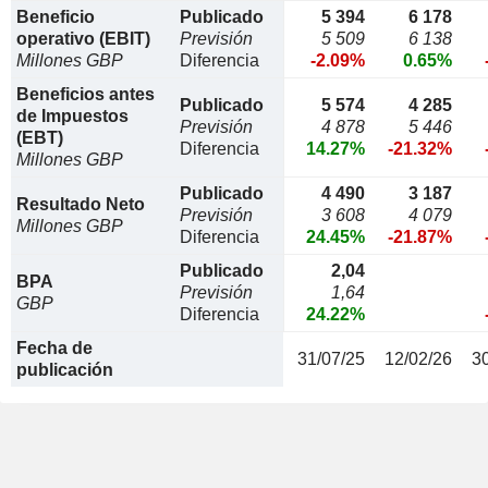
Beneficio
Publicado
5 394
6 178
operativo (EBIT)
Previsión
5 509
6 138
Millones GBP
Diferencia
-2.09%
0.65%
Beneficios antes
Publicado
5 574
4 285
de Impuestos
Previsión
4 878
5 446
(EBT)
Diferencia
14.27%
-21.32%
Millones GBP
Publicado
4 490
3 187
Resultado Neto
Previsión
3 608
4 079
Millones GBP
Diferencia
24.45%
-21.87%
Publicado
2,04
BPA
Previsión
1,64
GBP
Diferencia
24.22%
Fecha de
31/07/25
12/02/26
3
publicación