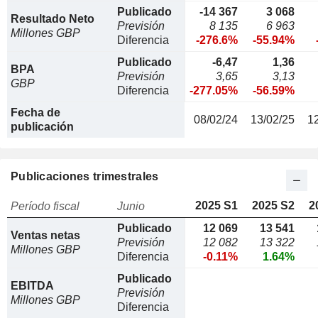
Publicado
-14 367
3 068
Resultado Neto
Previsión
8 135
6 963
Millones GBP
Diferencia
-276.6%
-55.94%
Publicado
-6,47
1,36
BPA
Previsión
3,65
3,13
GBP
Diferencia
-277.05%
-56.59%
Fecha de
08/02/24
13/02/25
1
publicación
Publicaciones trimestrales
2025 S1
2025 S2
2
Período fiscal
Junio
Publicado
12 069
13 541
Ventas netas
Previsión
12 082
13 322
Millones GBP
Diferencia
-0.11%
1.64%
Publicado
EBITDA
Previsión
Millones GBP
Diferencia