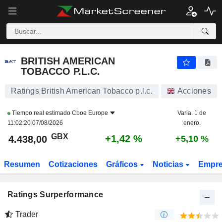
BRITISH AMERICAN TOBACCO P.L.C.
4.438,00
p
+1,42 %
BRITISH AMERICAN
TOBACCO P.L.C.
Ratings British American Tobacco p.l.c.
Acciones
Tiempo real estimado
Cboe Europe
Varia. 1 de
11:02:20 07/08/2026
enero.
GBX
+1,42 %
4.438,00
+5,10 %
Resumen
Cotizaciones
Gráficos
Noticias
Empr
Ratings Surperformance
Trader