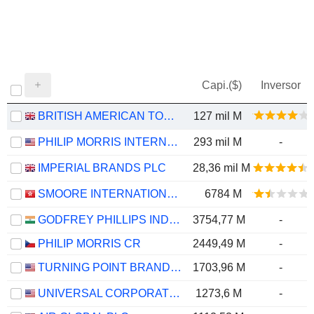
Capi.($)
Inversor
BRITISH AMERICAN TOBACCO P.L.C.
127 mil M
PHILIP MORRIS INTERNATIONAL, INC.
293 mil M
-
IMPERIAL BRANDS PLC
28,36 mil M
SMOORE INTERNATIONAL HOLDINGS LIMITED
6784 M
GODFREY PHILLIPS INDIA LIMITED
3754,77 M
-
PHILIP MORRIS CR
2449,49 M
-
TURNING POINT BRANDS, INC.
1703,96 M
-
UNIVERSAL CORPORATION
1273,6 M
-