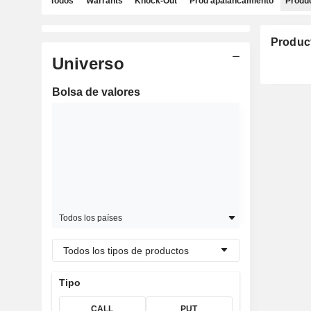
Todos
Warrants
Knock-Out
Prod apalancamiento
Produc
Produc
Universo
Bolsa de valores
Todos los países
Todos los tipos de productos
Tipo
CALL
PUT