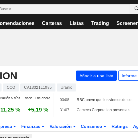
omendaciones
Carteras
Listas
Trading
Screener
ION
Añadir a una lista
Informe
CCO
CA13321L1085
Uranio
riación 5 días
Varia. 1 de enero.
03/08
RBC prevé que los vientos de cola para Cameco se mantengan a corto plazo
11,25 %
+5,19 %
31/07
Cameco Corporation presenta sus resultados del segundo trimestre y del primer semestre de 2026
presa
Finanzas
Valoración
Consenso
Ratings
A