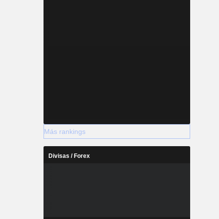
Más rankings
Divisas / Forex