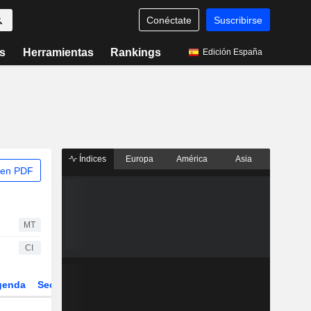
Conéctate
Suscribirse
s
Herramientas
Rankings
Edición España
Índices
Europa
América
Asia
 en PDF
MT
CI
genda
Sector
Derivados
ETFs