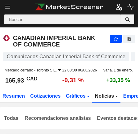
CANADIAN IMPERIAL BANK OF COMMERCE
165,93
$
-0,31 %
CANADIAN IMPERIAL BANK
OF COMMERCE
Comunicados Canadian Imperial Bank of Commerce
Mercado cerrado -
Toronto S.E.
22:00:00 06/08/2026
Varia. 1 de enero.
CAD
-0,31 %
165,93
+33,35 %
Resumen
Cotizaciones
Gráficos
Noticias
Empr
Todas
Recomendaciones analistas
Eventos destaca