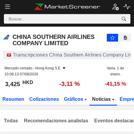
CHINA SOUTHERN AIRLINES COMPANY LIMITED
3,425
$
-3,11 %
CHINA SOUTHERN AIRLINES
COMPANY LIMITED
Transcripciones China Southern Airlines Company Lim
Mercado cerrado -
Hong Kong S.E.
Varia. 1 de
10:08:13 07/08/2026
enero.
HKD
-3,11 %
3,425
-41,15 %
Resumen
Cotizaciones
Gráficos
Noticias
Empr
Todas
Recomendaciones analistas
Eventos destaca