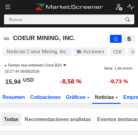
COEUR MINING, INC.
15,94
$
-8,58 %
COEUR MINING, INC.
Noticias Coeur Mining, Inc.
Acciones
CDE
US
Tiempo real estimado
Cboe BZX
Varia. 1 de enero.
16:27:44 06/08/2026
USD
-8,58 %
15,94
-9,73 %
Resumen
Cotizaciones
Gráficos
Noticias
Empr
Todas
Recomendaciones analistas
Eventos destaca