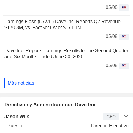
05/08
Earnings Flash (DAVE) Dave Inc. Reports Q2 Revenue
$170.8M, vs. FactSet Est of $171.1M
05/08
Dave Inc. Reports Earnings Results for the Second Quarter
and Six Months Ended June 30, 2026
05/08
Más noticias
Directivos y Administradores: Dave Inc.
Director
Puesto
Edad
Desde
Jason Wilk
CEO
Director Ejecutivo