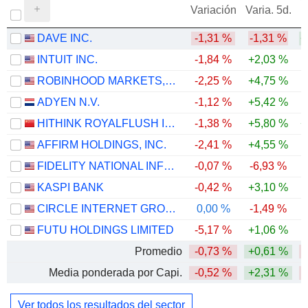
V
Variación
Varia. 5d.
DAVE INC.
-1,31 %
-1,31 %
+
INTUIT INC.
-1,84 %
+2,03 %
-
ROBINHOOD MARKETS, INC.
-2,25 %
+4,75 %
-
ADYEN N.V.
-1,12 %
+5,42 %
-
HITHINK ROYALFLUSH INFORMATION NETWORK CO., LTD.
-1,38 %
+5,80 %
+
AFFIRM HOLDINGS, INC.
-2,41 %
+4,55 %
FIDELITY NATIONAL INFORMATION SERVICES, INC.
-0,07 %
-6,93 %
-
KASPI BANK
-0,42 %
+3,10 %
CIRCLE INTERNET GROUP, INC.
0,00 %
-1,49 %
-
FUTU HOLDINGS LIMITED
-5,17 %
+1,06 %
-
Promedio
-0,73 %
+0,61 %
-
Media ponderada por Capi.
-0,52 %
+2,31 %
-
Ver todos los resultados del sector