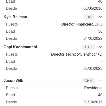
40
01/05/2016
Kyle Beilman
DFI
Director Financiero/CFO
38
04/01/2022
Gopi Kuchimanchi
CTO
Director Técnico/Científico/I+D
-
01/01/2023
Administrador
Puesto
Edad
Desde
Jason Wilk
CHM
Presidente
40
01/10/2015