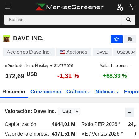
DAVE INC.
372,69
$
-1,31 %
DAVE INC.
Acciones Dave Inc.
Acciones
DAVE
US23834J
Precio de cierre
Nasdaq
31/07/2026
Varia. 1 de enero.
USD
-1,31 %
372,69
+68,33 %
Resumen
Cotizaciones
Gráficos
Noticias
Empr
Valoración: Dave Inc.
Capitalización
4644,01 M
Ratio PER 2026 *
24,1
Valor de la empresa
4371,51 M
VE / Ventas 2026 *
6