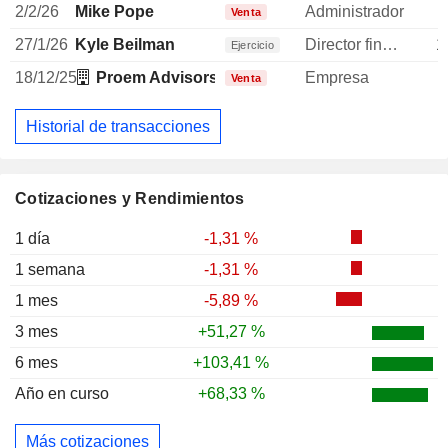
2/2/26
Mike Pope
Administrador
Venta
27/1/26
Kyle Beilman
Director financiero
1
Ejercicio
18/12/25
Proem Advisors LLC
Empresa
Venta
Historial de transacciones
Cotizaciones y Rendimientos
1 día
-1,31 %
1 semana
-1,31 %
1 mes
-5,89 %
3 mes
+51,27 %
6 mes
+103,41 %
Año en curso
+68,33 %
Más cotizaciones