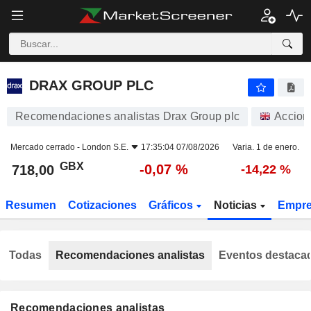
DRAX GROUP PLC
718,00
p
-0,07 %
DRAX GROUP PLC
Recomendaciones analistas Drax Group plc
Accion
Mercado cerrado -
London S.E.
17:35:04 07/08/2026
Varia. 1 de enero.
GBX
-0,07 %
718,00
-14,22 %
Resumen
Cotizaciones
Gráficos
Noticias
Empr
Todas
Recomendaciones analistas
Eventos destaca
Recomendaciones analistas