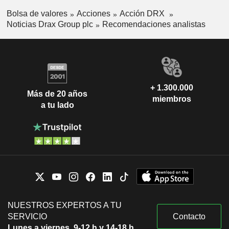
Bolsa de valores
Acciones
Acción DRX
Noticias Drax Group plc
Recomendaciones analistas
+ 1.300.000
Más de 20 años
miembros
a tu lado
NUESTROS EXPERTOS A TU
SERVICIO
Contacto
Lunes a viernes, 9-12 h y 14-18 h